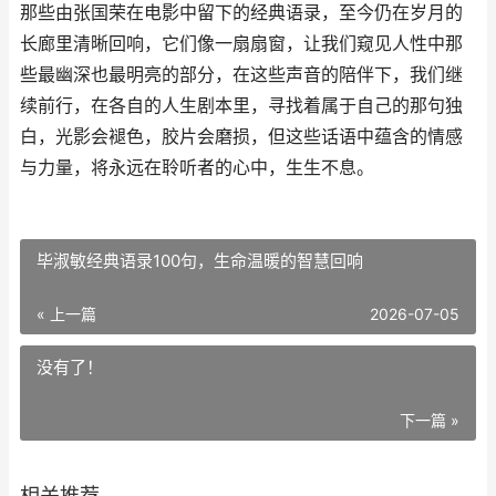
那些由张国荣在电影中留下的经典语录，至今仍在岁月的
长廊里清晰回响，它们像一扇扇窗，让我们窥见人性中那
些最幽深也最明亮的部分，在这些声音的陪伴下，我们继
续前行，在各自的人生剧本里，寻找着属于自己的那句独
白，光影会褪色，胶片会磨损，但这些话语中蕴含的情感
与力量，将永远在聆听者的心中，生生不息。
毕淑敏经典语录100句，生命温暖的智慧回响
« 上一篇
2026-07-05
没有了！
下一篇 »
相关推荐