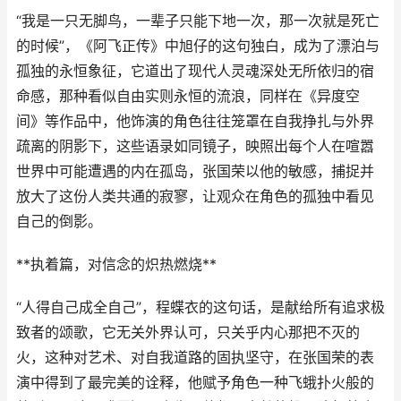
“我是一只无脚鸟，一辈子只能下地一次，那一次就是死亡
的时候”，《阿飞正传》中旭仔的这句独白，成为了漂泊与
孤独的永恒象征，它道出了现代人灵魂深处无所依归的宿
命感，那种看似自由实则永恒的流浪，同样在《异度空
间》等作品中，他饰演的角色往往笼罩在自我挣扎与外界
疏离的阴影下，这些语录如同镜子，映照出每个人在喧嚣
世界中可能遭遇的内在孤岛，张国荣以他的敏感，捕捉并
放大了这份人类共通的寂寥，让观众在角色的孤独中看见
自己的倒影。
**执着篇，对信念的炽热燃烧**
“人得自己成全自己”，程蝶衣的这句话，是献给所有追求极
致者的颂歌，它无关外界认可，只关乎内心那把不灭的
火，这种对艺术、对自我道路的固执坚守，在张国荣的表
演中得到了最完美的诠释，他赋予角色一种飞蛾扑火般的