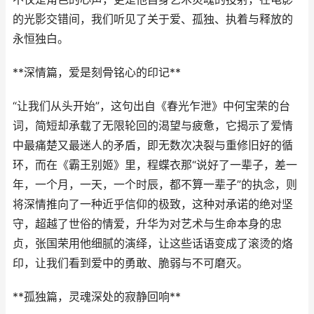
的光影交错间，我们听见了关于爱、孤独、执着与释放的
永恒独白。
**深情篇，爱是刻骨铭心的印记**
“让我们从头开始”，这句出自《春光乍泄》中何宝荣的台
词，简短却承载了无限轮回的渴望与疲惫，它揭示了爱情
中最痛楚又最迷人的矛盾，即无数次决裂与重修旧好的循
环，而在《霸王别姬》里，程蝶衣那“说好了一辈子，差一
年，一个月，一天，一个时辰，都不算一辈子”的执念，则
将深情推向了一种近乎信仰的极致，这种对承诺的绝对坚
守，超越了世俗的情爱，升华为对艺术与生命本身的忠
贞，张国荣用他细腻的演绎，让这些话语变成了滚烫的烙
印，让我们看到爱中的勇敢、脆弱与不可磨灭。
**孤独篇，灵魂深处的寂静回响**