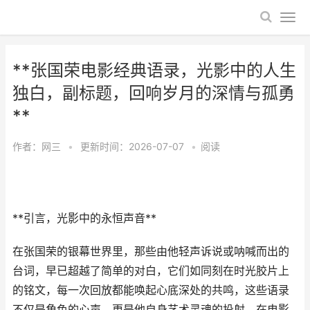
**张国荣电影经典语录，光影中的人生
独白，副标题，回响岁月的深情与孤勇
**
作者：
网三
•
更新时间：2026-07-07
•
阅读
**引言，光影中的永恒声音**
在张国荣的银幕世界里，那些由他轻声诉说或呐喊而出的
台词，早已超越了简单的对白，它们如同刻在时光胶片上
的铭文，每一次回放都能唤起心底深处的共鸣，这些语录
不仅是角色的心声，更是他自身艺术灵魂的投射，在电影