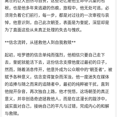
离世的巨大创伤与自责，这些记忆是他生命中沉重的包
袱，也是他多年来逃避的伤痕，旅程中，他无处可逃，必
须背负着它们前行，每一步，都是对过往的一次审视与哀
悼，他意识到，自己此次朝圣，表面是为奎妮，深层却是
为了直面这些从未真正处理的失去与愧疚。
**信念流转，从拯救他人到自我救赎**
起初，哈罗德的信念单纯而强烈，他相信只要自己走下
去，奎妮就能活下去，这份信念支撑他度过最初的日子，
然而，随着消息传开，他意外成为公众眼中的“朝圣者”，被
赋予各种意义，信念变得复杂而浑浊，他一度迷失在媒体
的追捧与随之而来的追随者中，最初的纯粹被干扰，直到
他抛开杂音，再次独自上路，他才恍悟，这场朝圣的真正
意义，并非创造奇迹拯救他人，而是在这漫长的跋涉中，
诚实面对自己，接纳自己的平凡与过错，完成内心的和解
与救赎。