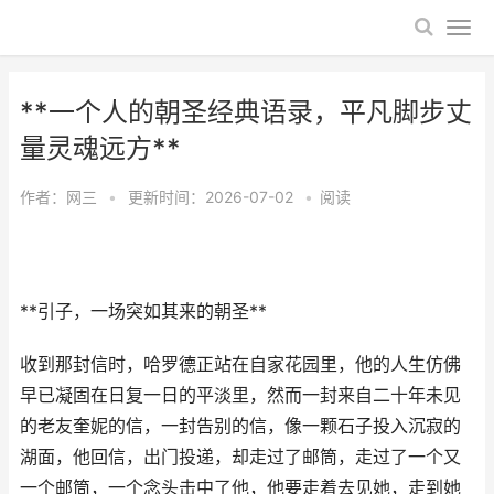
**一个人的朝圣经典语录，平凡脚步丈
量灵魂远方**
作者：
网三
•
更新时间：2026-07-02
•
阅读
**引子，一场突如其来的朝圣**
收到那封信时，哈罗德正站在自家花园里，他的人生仿佛
早已凝固在日复一日的平淡里，然而一封来自二十年未见
的老友奎妮的信，一封告别的信，像一颗石子投入沉寂的
湖面，他回信，出门投递，却走过了邮筒，走过了一个又
一个邮筒，一个念头击中了他，他要走着去见她，走到她