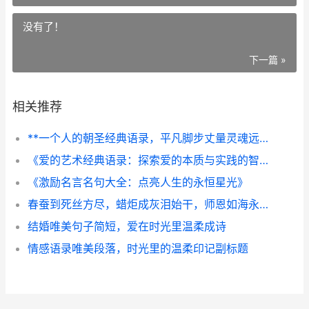
没有了！
下一篇 »
相关推荐
**一个人的朝圣经典语录，平凡脚步丈量灵魂远方**
《爱的艺术经典语录：探索爱的本质与实践的智慧箴言》
《激励名言名句大全：点亮人生的永恒星光》
春蚕到死丝方尽，蜡炬成灰泪始干，师恩如海永难忘，副标题，从古诗词中探寻尊师重道的精神源流
结婚唯美句子简短，爱在时光里温柔成诗
情感语录唯美段落，时光里的温柔印记副标题