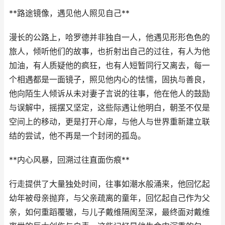
**路途镜像，遇见他人照见自己**
漫长的公路上，哈罗德并非独自一人，他遇见形形色色的
旅人，倾听他们的故事，也折射出自己的过往，有人为他
加油，有人质疑他的疯狂，也有人短暂同行又离去，每一
个相遇都是一面镜子，照见他内心的怯懦，固执与善良，
他向陌生人倾诉从未对妻子言说的往事，他在他人的鼓励
与误解中，摇摆又坚定，这些际遇让他明白，朝圣不仅是
空间上的移动，更是打开心扉，与他人与世界重新建立联
结的尝试，他不再是一个封闭的孤岛。
**内心风暴，回溯过往直面伤痕**
行走提供了大量独处时间，往事如潮水般涌来，他回忆起
幼年被母亲抛弃，与父亲疏离的童年，回忆起自己作为父
亲，如何重蹈覆辙，与儿子戴维隔阂至深，最终面对戴维