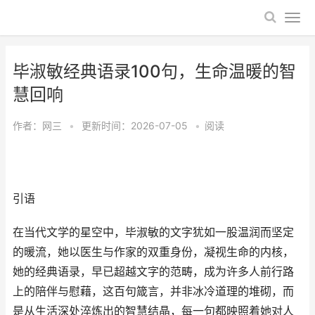
毕淑敏经典语录100句，生命温暖的智
慧回响
作者：
网三
•
更新时间：2026-07-05
•
阅读
引语
在当代文学的星空中，毕淑敏的文字犹如一股温润而坚定
的暖流，她以医生与作家的双重身份，凝视生命的内核，
她的经典语录，早已超越文字的范畴，成为许多人前行路
上的陪伴与慰藉，这百句箴言，并非冰冷道理的堆砌，而
是从生活深处淬炼出的智慧结晶，每一句都映照着她对人