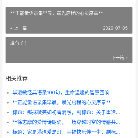
**正能量语录集早晨，晨光启程的心灵序章**
« 上一篇
2026-07-05
没有了！
下一篇 »
相关推荐
毕淑敏经典语录100句，生命温暖的智慧回响
**正能量语录集早晨，晨光启程的心灵序章**
标题：那抹微笑如初雪消融，副标题：关于重逢的温柔叙事
**徐志摩的爱情诗朗诵，一场穿越时空的情感共振（副标题）**
标题：家是港湾爱是灯，幸福快乐伴一生，副标题，平凡日子里的温暖光芒