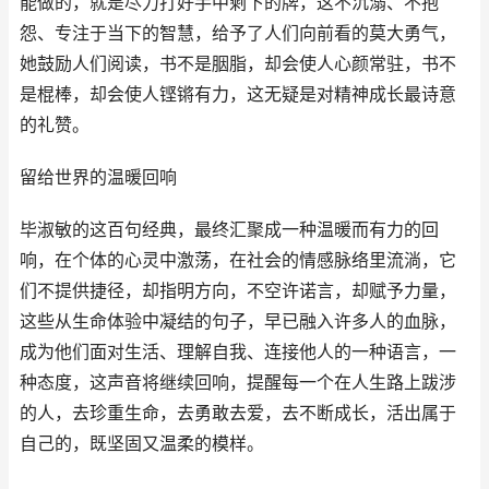
能做的，就是尽力打好手中剩下的牌，这不沉溺、不抱
怨、专注于当下的智慧，给予了人们向前看的莫大勇气，
她鼓励人们阅读，书不是胭脂，却会使人心颜常驻，书不
是棍棒，却会使人铿锵有力，这无疑是对精神成长最诗意
的礼赞。
留给世界的温暖回响
毕淑敏的这百句经典，最终汇聚成一种温暖而有力的回
响，在个体的心灵中激荡，在社会的情感脉络里流淌，它
们不提供捷径，却指明方向，不空许诺言，却赋予力量，
这些从生命体验中凝结的句子，早已融入许多人的血脉，
成为他们面对生活、理解自我、连接他人的一种语言，一
种态度，这声音将继续回响，提醒每一个在人生路上跋涉
的人，去珍重生命，去勇敢去爱，去不断成长，活出属于
自己的，既坚固又温柔的模样。