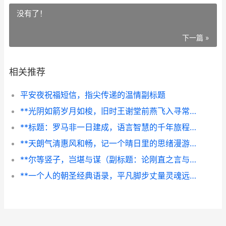
没有了！
下一篇 »
相关推荐
平安夜祝福短信，指尖传递的温情副标题
**光阴如箭岁月如梭，旧时王谢堂前燕飞入寻常百姓家——时光印记中的永恒回响**
**标题：罗马非一日建成，语言智慧的千年旅程**
**天朗气清惠风和畅，记一个晴日里的思绪漫游**
**尔等竖子，岂堪与谋（副标题：论刚直之言与立世风骨）**
**一个人的朝圣经典语录，平凡脚步丈量灵魂远方**