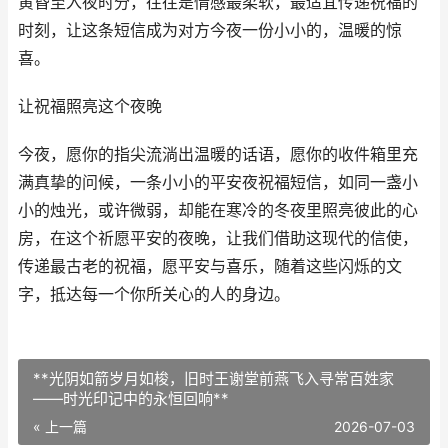
黄昏至入夜时分，往往是情感最柔软，最适宜传递祝福的
时刻，让这条短信成为对方今夜一份小小的，温暖的惊
喜。
让祝福照亮这个夜晚
今夜，愿你的指尖流淌出温暖的话语，愿你的收件箱里充
满真挚的问候，一条小小的平安夜祝福短信，如同一盏小
小的烛光，或许微弱，却能在寒冷的冬夜里照亮彼此的心
房，在这个祈愿平安的夜晚，让我们借助这现代的信使，
传递最古老的祝福，愿平安与喜乐，随着这些闪烁的文
字，抵达每一个你所关心的人的身边。
**光阴如箭岁月如梭，旧时王谢堂前燕飞入寻常百姓家
——时光印记中的永恒回响**
« 上一篇
2026-07-03