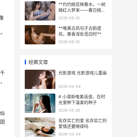
**灼灼桃花映春水，一树
嫣红入梦来——春日桃花
小记**
像
2026-06-25
**唯美古风句子古韵遗
风，墨香深处觅旧时**
”
2026-06-25
经典文章
千
光影游戏 光影游戏儿童画
，
2026-03-04
# 小清新唯美话语，在时
光里种下温柔的种子
2026-05-29
似
名存实亡的爱 名存实亡的
团
爱情还要继续吗
2026-03-04