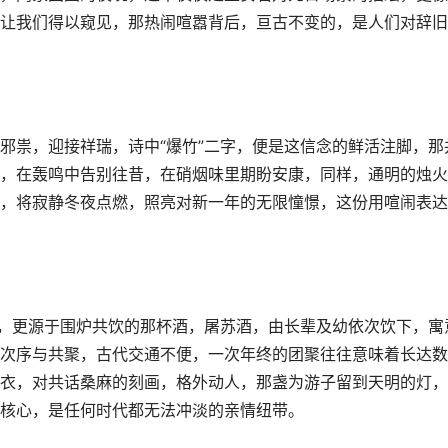
让我们得以窥见，那热闹喧嚣背后，亘古不变的，是人们对辞旧
邪祟，迎接祥瑞，诗中“爆竹”二字，便是这信念的鲜活注脚，那
，在轰鸣中告别往昔，在硝烟味里期盼安康，同样，通明的烛火
，将寂静冬夜点燃，照亮对新一年的无限憧憬，这份用喧闹表达
风，更源于围炉共饮的那杯酒，屠苏酒，由长辈及幼依次饮下，寓
次序与共聚，古代交通不便，一次年终的团聚往往意味着长达数
衣，对共话桑麻的刻画，格外动人，那盏为游子留到天明的灯，
核心，是任何时代都无法冲淡的亲情纽带。