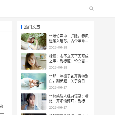
热门文章
**爆竹声中一岁除，春风
送暖入屠苏，古今年味共
此心**
2026-06-28
标题：志不立天下无可成
之事，副标题：论立志在
个人成长中的奠基意义
2026-06-28
**那一年栀子花开得特别
白，副标题：关于夏日校
刊的往事追忆**
2026-06-27
**搞笑怼人经典语录：嘴
炮一开烦恼拜拜，副标
题：当代青年的精神胜利
佛
2026-06-27
法**
一