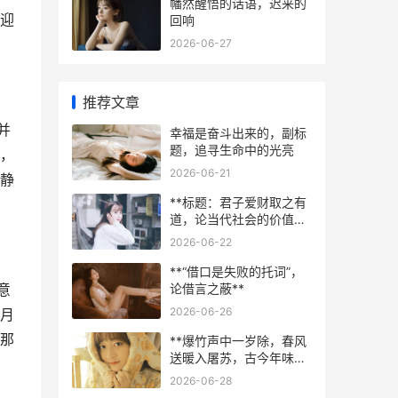
幡然醒悟的话语，迟来的
迎
回响
2026-06-27
推荐文章
并
幸福是奋斗出来的，副标
题，追寻生命中的光亮
，
2026-06-21
静
**标题：君子爱财取之有
道，论当代社会的价值坚
守**
2026-06-22
**“借口是失败的托词”，
论借言之蔽**
意
2026-06-26
月
那
**爆竹声中一岁除，春风
送暖入屠苏，古今年味共
此心**
2026-06-28