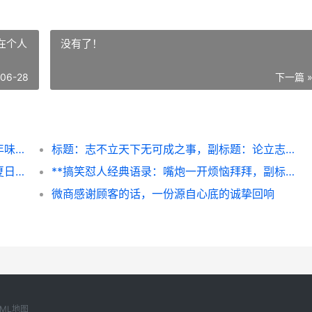
在个人
没有了！
-06-28
下一篇 
**爆竹声中一岁除，春风送暖入屠苏，古今年味共此心**
标题：志不立天下无可成之事，副标题：论立志在个人成长中的奠基意义
**那一年栀子花开得特别白，副标题：关于夏日校刊的往事追忆**
**搞笑怼人经典语录：嘴炮一开烦恼拜拜，副标题：当代青年的精神胜利法**
微商感谢顾客的话，一份源自心底的诚挚回响
XML地图