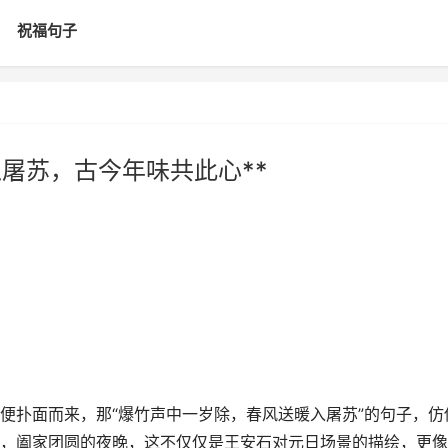
祝福句子
屠苏，古今年味共此心**
便扑面而来，那“爆竹声中一岁除，春风送暖入屠苏”的句子，仿
，阖家团圆的夜晚，这不仅仅是王安石对元日场景的描绘，更像