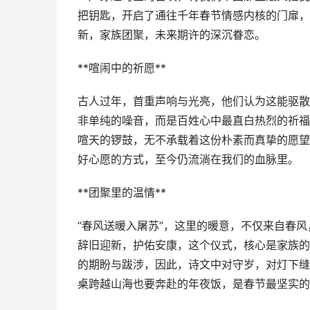
把钥匙，开启了通往千年春节情感内核的门扉，
新，家族团聚，未来期许的深沉眷恋。
**喧闹中的祈愿**
古人过年，首重声响与光亮，他们认为这能驱散
非单纯的噪音，而是百姓心中最直白热烈的祈福
喧天的锣鼓，无不承载着这份朴素而真挚的愿望
好心愿的方式，至今仍流淌在我们的血脉里。
**团聚里的温情**
“春风送暖入屠苏”，这里的暖意，不仅来自春
辞旧迎新，护佑安康，这个仪式，核心是家族的
的期盼与跋涉，因此，诗文中对守岁，对灯下缝
桌跨越山海也要奔赴的年夜饭，是春节最坚实的