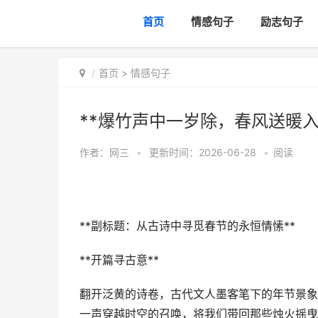
首页
情感句子
励志句子
首页
>
情感句子
**爆竹声中一岁除，春风送暖入
作者：
网三
•
更新时间：2026-06-28
•
阅读
**副标题：从古诗中寻觅春节的永恒情愫**
**开篇寻古意**
翻开泛黄的诗卷，古代文人墨客笔下的年节景象
一声穿越时空的召唤，将我们带回那些烛火摇曳