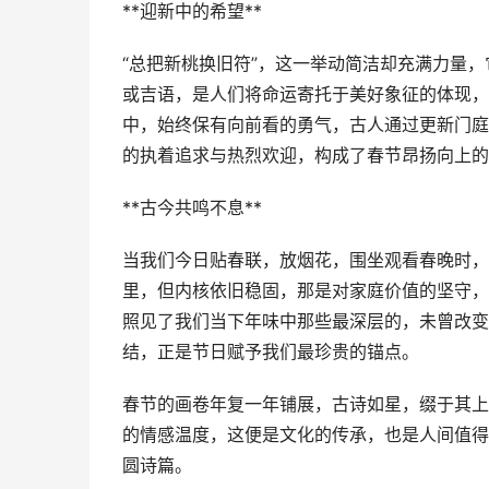
**迎新中的希望**
“总把新桃换旧符”，这一举动简洁却充满力量
或吉语，是人们将命运寄托于美好象征的体现，
中，始终保有向前看的勇气，古人通过更新门庭装
的执着追求与热烈欢迎，构成了春节昂扬向上的
**古今共鸣不息**
当我们今日贴春联，放烟花，围坐观看春晚时，
里，但内核依旧稳固，那是对家庭价值的坚守，
照见了我们当下年味中那些最深层的，未曾改变
结，正是节日赋予我们最珍贵的锚点。
春节的画卷年复一年铺展，古诗如星，缀于其上
的情感温度，这便是文化的传承，也是人间值得
圆诗篇。