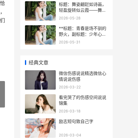
恰
标题：舞姿翩跹如诗画，
轻盈旋转似云霞——舞蹈
，
动作的优美描写
2026-05-28
们
**标题：青春是场不驯的
野火，副标题：少年心气
与时光烙印**
2026-05-31
经典文章
​微信伤感说说精选微信心
情说说伤感
2026-03-22
​看完哭了的伤感空间说说
»
锦集
2026-03-18
​励志短句致自己字
2026-03-04