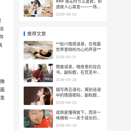
### 落花时节又逢君，却
道故人心易变——一场相
逢与别离的轮回
2026-06-02
超
动
推荐文章
件
**赵川情感语录，在喧嚣
具
世界里倾听内心的声音**
2026-05-31
颓废语录，暗夜里的自白
书，副标题，在荒芜中寻
找回声
2026-05-29
微
面
描写再见语句，离别话语
中的情感密码，副标题，
发
编辑眼中的告别艺术
2026-06-02
成熟是懂得放下，而非一
味拥有——关于成长的辩
证思考
2026-05-30