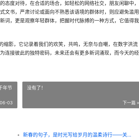
的态度对待，在合适的场合，如轻松的网络社交，朋友闲聊中，
式文书，严肃讨论或面向不熟悉该语境的群体时，则应避免滥用
新词，更是观察年轻群体，把握时代脉搏的一种方式，它值得我
程的缩影，它记录着我们的欢笑，共鸣，无奈与自嘲，在数字洪流
为连接彼此的独特密码，未来还会有更多新词涌现，而今天的经
于年节
没有了！
06-03
下一篇 
新春的句子，是时光写给岁月的温柔诗行——关于年节记忆与语言温度的随想