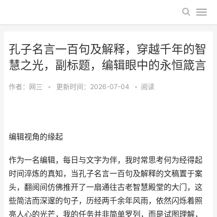
孔子名言一百句及解释，穿越千年的智
慧之光，副标题，编辑眼中的永恒箴言
作者：
网三
•
更新时间：2026-07-04
•
阅读
编辑视角的缘起
作为一名编辑，每日与文字为伴，我时常思考何为经得起
时间淬炼的真知，当孔子名言一百句及解释的文稿置于案
头，翻阅间仿佛推开了一扇通往古老智慧殿堂的大门，这
些简洁而深邃的句子，历经两千余年风雨，依然闪烁着照
亮人心的光芒，我的任务并非简单罗列，而是试图理解，