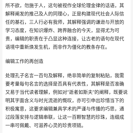
所不欲，勿施于人，这句被视作全球伦理金律的话语，其
解释阐发的推己及人的同理心，正是构建现代社会人际信
任的基石，三人行必有我师，其解释强调的谦逊与开放的
学习态度，在知识爆炸、跨界融合的今天，显得尤为可
贵，编辑的职责在于凸显这种连接，让古老的语句在现代
语境中重新焕发生机，而非作为僵化的教条存在。
编辑工作的再创造
处理孔子名言一百句及解释，绝非简单的复制粘贴，我需
要考量每句名言的选择是否具有代表性，其解释是否准确
又易于当代读者理解，例如对“逝者如斯夫”的阐释，既要说
明其字面含义与时光流逝的慨叹，亦可引申出珍惜当下的
积极寓意，这要求编辑兼具学术的严谨与传播的巧思，通
过段落安排与逻辑串联，让这一百颗智慧的珍珠，连缀成
一串可佩戴、可滋养心灵的珍贵项链。