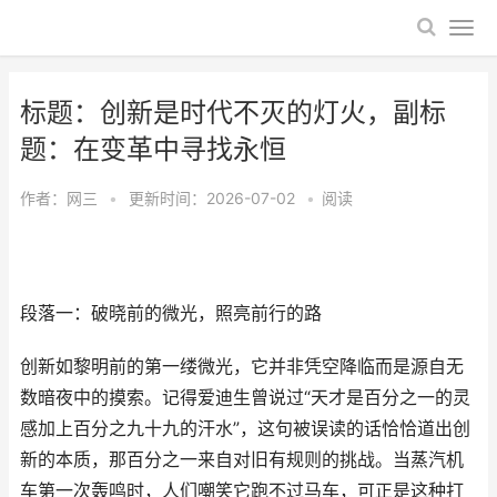
标题：创新是时代不灭的灯火，副标
题：在变革中寻找永恒
作者：
网三
•
更新时间：2026-07-02
•
阅读
段落一：破晓前的微光，照亮前行的路
创新如黎明前的第一缕微光，它并非凭空降临而是源自无
数暗夜中的摸索。记得爱迪生曾说过“天才是百分之一的灵
感加上百分之九十九的汗水”，这句被误读的话恰恰道出创
新的本质，那百分之一来自对旧有规则的挑战。当蒸汽机
车第一次轰鸣时，人们嘲笑它跑不过马车，可正是这种打