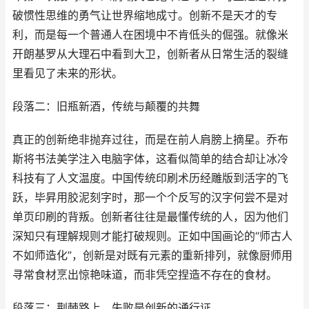
破惯性思维的勇气让世界缩地成寸。创新不是天才的专
利，而是每一个普通人在困境中不肯低头的倔强。就像米
开朗基罗从大理石中看到大卫，创新者从日常生活的裂缝
里看见了未来的形状。
段落二：旧瓶新酒，传统与颠覆的共舞
真正的创新绝非抛弃过往，而是在前人肩膀上摘星。乔布
斯将书法美学注入电脑字体，这看似简单的结合却让冰冷
科技有了人文温度。中国传统印刷术历经雕版到活字的飞
跃，毕昇用胶泥刻字时，那一个个反写的汉字何尝不是对
单页印刷的背叛。创新者往往是最懂传统的人，因为他们
深知只有理解规则才能打破规则。正如中国画论的“师古人
不如师造化”，创新是对既有元素的重新排列，就像厨师用
寻常食材烹出惊艳味道，而非凭空捏造不存在的食材。
段落三：荆棘路上，失败是创新的通行证