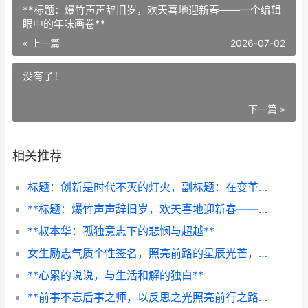
**标题：爆竹声声辞旧岁，欢天喜地迎新春——一个编辑
眼中的年味画卷**
« 上一篇
2026-07-02
没有了！
下一篇 »
相关推荐
标题：创新是时代不灭的灯火，副标题：在变革中寻找永恒
**标题：爆竹声声辞旧岁，欢天喜地迎新春——一个编辑眼中的年味画卷**
**叔本华：孤独意志下的悲悯与超越**
女生励志气质个性签名，照亮前路的星辰光芒，副标题，那些藏在签名里的力量与优雅
**心累的说说，与生活和解的独白**
**前事不忘后事之师，以反思之光照亮前行之路**