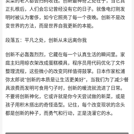
卖菜的老人都会扫码收钱。创新最神奇之处在于，当它真
正扎根后，人们会忘记曾经没有它的日子。就像电灯刚发
明时被认为奢侈，如今它照亮了每一个夜晚。创新不是改
变世界的方法，而是世界自我更新的本能。
段落五：平凡之处，创新从未远离你我
创新不必轰轰烈烈，它藏在每一个认真生活的瞬间里。家
庭主妇用晾衣架改成蛋糕模具，程序员用代码优化了文件
整理流程，这些微小的改变同样值得鼓掌。日本作家松浦
弥太郎说“创新的本质是让生活更美好”，当我们为了减少餐
具浪费而发明可食用勺子时，创新的暖流就流进了日常。
不要将创新神化，它或许就是你今天尝试做的新菜，或是
孩子用积木搭出的奇怪造型。记住，每个改变现状的念头
都是创新的种子，而勇气和行动，正是浇灌它的水。