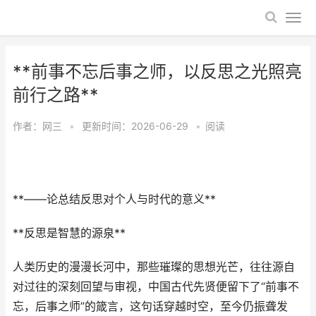
**前事不忘后事之师，以反思之光照亮
前行之路**
作者：
网三
•
更新时间：2026-06-29
•
阅读
**——论总结反思对个人与时代的意义**
**反思是智慧的源泉**
人类历史的漫漫长河中，那些璀璨的思想光芒，往往源自
对过往的深刻回望与审视，中国古代先贤便留下了“前事不
忘，后事之师”的箴言，这句话穿越时空，至今仍振聋发