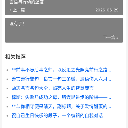
言语与行动的温度
« 上一篇
2026-06-29
没有了！
下一篇 »
相关推荐
**前事不忘后事之师，以反思之光照亮前行之路**
善言善行警句：良言一句三冬暖，恶语伤人六月寒——论言语与行动的温度
励志名言名句大全，照亮人生的智慧箴言
标题：失败乃成功之母，错误是进步的阶梯——论错误的价值与启示
**与你相守便是晴天，副标题，关于爱情甜蜜的日常书写**
祝自己生日快乐的段子，一个编辑的自我对话