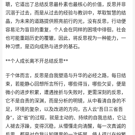
聩，它道出了总结反思最朴素也最核心的价值，反思并非
沉溺于过去，而是从过去的经验与教训中，萃取智慧的结
晶，为未来的道路提供照亮前行的光，没有反思，行动便
容易沦为盲目的重复，个人会在同样的困境中徘徊，社会
也可能重蹈历史的覆辙，因此，将反思视为一种能力，一
种习惯，是迈向成熟与进步的基石。
**个人成长离不开总结反思**
于个体而言，反思是自我塑造与升华的必经之路，每日结
束，若能静心回想所言所行，哪些得当，哪些欠妥，便是
微小的进步积累，遭遇挫折与失败时，更需深刻的反思，
它不是自责的深渊，而是分析的明镜，从中看清自身的不
足，环境的复杂，以及改进的方向，古人云“吾日三省吾
身”，这“省”的过程，就是主动的、持续的自我总结，它让
人褪去浮躁，变得沉稳，从懵懂走向清醒，每一次真诚的
反思，都是对自我认知疆界的一次拓展，使人得以在纷繁