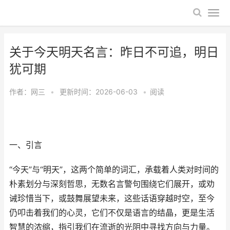
关于今天明天名言：昨日不可追，明日
犹可期
作者：
网三
•
更新时间：2026-06-03
•
阅读
一、引言
“今天”与“明天”，这两个简单的词汇，承载着人类对时间的
朴素划分与深刻哲思，无数名言警句围绕它们展开，或劝
诫珍惜当下，或鼓舞展望未来，这些话语穿越时空，至今
仍叩击着我们的心灵，它们不仅是语言的结晶，更是生活
智慧的浓缩，指引我们在流逝的光阴中寻找方向与力量。