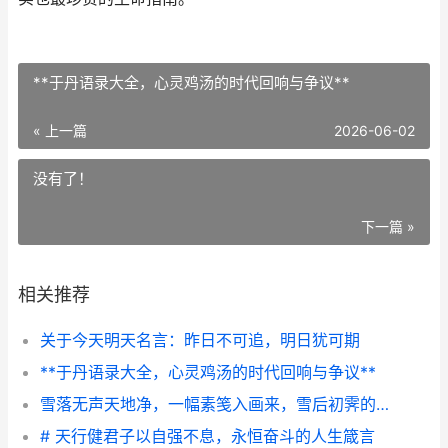
**于丹语录大全，心灵鸡汤的时代回响与争议**
« 上一篇
2026-06-02
没有了！
下一篇 »
相关推荐
关于今天明天名言：昨日不可追，明日犹可期
**于丹语录大全，心灵鸡汤的时代回响与争议**
雪落无声天地净，一幅素笺入画来，雪后初霁的静谧之美
# 天行健君子以自强不息，永恒奋斗的人生箴言