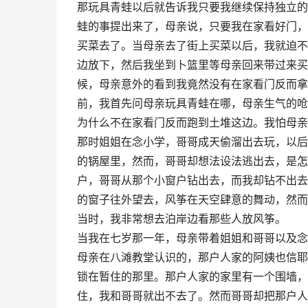
那玩具青蛙以后就告诉我只要我继续保持独立的
蛙的事提出来了，母亲说，只要我在家看好门，
买菜去了。当母亲去了街上买菜以后，我就迫不
边放下，然后我坐到卜篮里等母亲回来带过来买
候，母亲意外的看到我竟然没有在家看门反而拿
前，我首先问母亲玩具青蛙在哪，母亲生气的呛
为什么不在家看门反而跑到土堆这边。我怕母亲
那时姐姐在念小学，哥哥成天偷溜出去玩，以后
的锅屋里，然而，哥哥却想法设法逃出去，是怎
户，哥哥从那个小窗户钻出去，而我却钻不出去
的窗子往外望去，风筝在天空肆意的舞动，然而
当时，我非常想去泊岸边看那些人放风筝。
当我在七岁那一年，母亲带着姐姐和哥哥以及念
母亲在八滩教堂认识的，那户人家的阿姨也信耶
锁在暂住的那里。那户人家的家里有一个围墙，
住，我和哥哥就出不去了。然而哥哥却把那户人