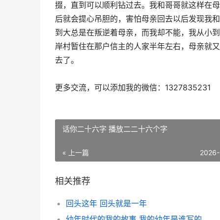
掇，直到可以顺利钻过去。我和哥哥就这样在母
后就会提心吊胆的，害怕母亲回去以后发现我和
到大总是在叛逆着母亲，而我却不能，我从小到
岸村暂住在那户信主的人家半年左右，母亲就又
去了。
更多交流，可以添加我的微信：1327835231
话你二十六字 播放二二十六个字
« 上一篇
2026-
相关推荐
回头这年 回头就是一年
幼年时代的我的故事 我的幼年是谁写的