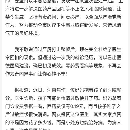
的，要坚持以零容忍态度，发现一起就坚决查处一起。”上
海将进一步解决医药产品回扣等不正之风和腐败问题，让
禁令生威，坚持有责必问、问责必严，以全面从严治党新
作为，努力推动全市医疗卫生事业取得新发展，营造风清
气正的良好环境。
我不敢说通过严厉打击整顿后，现在完全杜绝了医生
拿回扣的现象。但通过这一次我的就诊经历，可以看出医
德医风建设，确已初见成效。零药费看病等现象，不再会
作为奇闻异事而让你心神不宁！
据报道：近日，河南焦作一位妈妈抱着孩子到医院就
诊。医生诊断，孩子可能是蛋清过敏便开了药。妈妈拿着
门诊收费票据一看，西药费仅有0.19元，而且孩子吃了之
后过敏症状很快消退。网友盛赞这位医生！其实大家点赞
的不是因为花了多少钱，而是小处方也能治好病，为病人