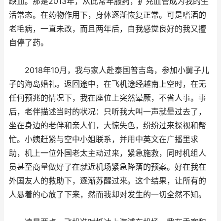
缺血。那是2013年，从此常年服药，扩充血管成为我的生
活常态。在药物作用下，身体逐渐恢复正常。可是嗜酒的
老毛病，一直未改，而且两年后，自我感觉良好的我又擅
自停了药。
2018年10月，我与家人赴泰国普吉岛，参加小舅子儿
子的海岛婚礼。返回途中，在飞机途经越南上空时，在无
任何预兆的情况下，我在座位上突然晕厥，不省人事。事
后，老伴描述当时的状况：只听我大叫一声就晕过去了，
坐在身边的老伴和亲人们，大惊失色，纷纷过来探视和帮
忙。小姨赶紧与空中小姐联系，并用中英文在广播里求
助，机上一位外国老太主动过来，紧急施救，同时机组人
员甚至商量做好了在就近机场紧急降落的预案。好在我在
外国友人的救助下，逐渐苏醒过来。这个结果，让所有的
人悬着的心放了下来，然而我却对发生的一切全然不知。