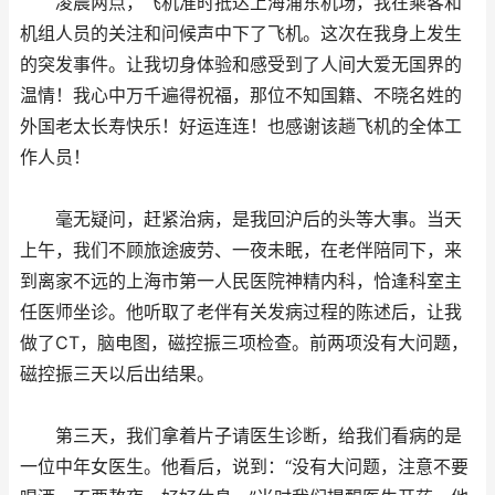
凌晨两点，飞机准时抵达上海浦东机场，我在乘客和
机组人员的关注和问候声中下了飞机。这次在我身上发生
的突发事件。让我切身体验和感受到了人间大爱无国界的
温情！我心中万千遍得祝福，那位不知国籍、不晓名姓的
外国老太长寿快乐！好运连连！也感谢该趟飞机的全体工
作人员！
毫无疑问，赶紧治病，是我回沪后的头等大事。当天
上午，我们不顾旅途疲劳、一夜未眠，在老伴陪同下，来
到离家不远的上海市第一人民医院神精内科，恰逢科室主
任医师坐诊。他听取了老伴有关发病过程的陈述后，让我
做了CT，脑电图，磁控振三项检查。前两项没有大问题，
磁控振三天以后出结果。
第三天，我们拿着片子请医生诊断，给我们看病的是
一位中年女医生。他看后，说到：“没有大问题，注意不要