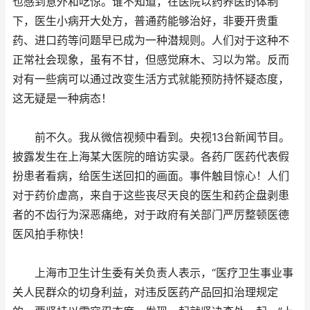
也感到意外和吃惊。谁不知道，在医院以药养医的体制
下，医生小病开大处方，普通药能够治好，非要开贵重
药、进口药等问题早已成为一种潜规则。人们对于这种不
正常社会现象，虽有不甘，但感觉麻木、习以为常。反而
对有一些病可以通过改变生活方式就能预防持怀疑态度，
这无疑是一种病态！
前不久。我从微信视频中看到。央视13台新闻节目。
披露发生在上海某大医院的暗访实录。各药厂医药代表假
扮患者看病，给医生送回扣的画面。事件触目惊心！人们
对于药价虚高，来自于这些丧尽天良的医生和药企盘剥患
者的不齿行为深恶痛绝，对于政府有关部门严厉整顿医德
医风拍手称快！
上海市卫生计生委有关负责人表示，“医疗卫生事业事
关人民群众的切身利益，对违反医药产品回扣治理规定