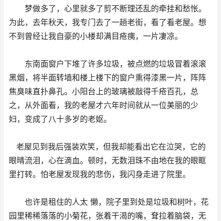
梦做多了，心里就多了剪不断理还乱的牵挂和愁怅。
为此，去年秋天，我专门去了一趟老街，看了看老屋。想
不到曾经让我自豪的小楼却满目疮痍，一片凄凉。
东南面窗户下堆了许多垃圾，被点燃的垃圾冒着滚滚
黑烟，将半面转墙和楼上楼下的窗户熏得漆黑一片，阵阵
焦臭味直扑鼻孔。小阳台上的玻璃被敲得千疮百孔，总
之，从外面看，我的老屋才六年时间就从一位美丽的少
妇，变成了八十多岁的老妪。
老屋见到我后强装欢笑，但我却能看出它在泣哭，它的
眼晴流泪，心在滴血。顿时，无数泪珠不由地在我的眼眶
里打转。怕老屋发现我的悲伤，我闪身走进了院里。
也许是租住的人太 懒，院子里到处是垃圾和树叶，花
园里稀稀落落的小菊花，张着干渴的嘴，耷拉着脑袋，无