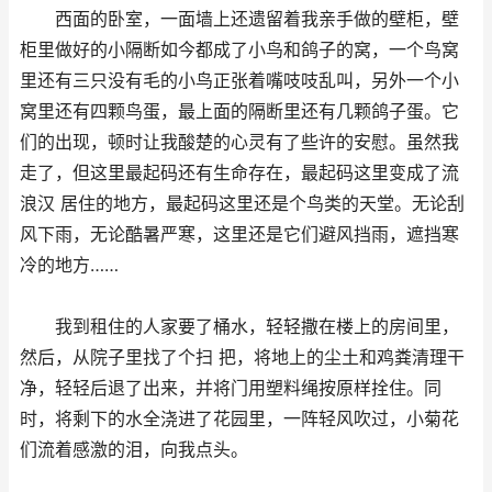
西面的卧室，一面墙上还遗留着我亲手做的壁柜，壁
柜里做好的小隔断如今都成了小鸟和鸽子的窝，一个鸟窝
里还有三只没有毛的小鸟正张着嘴吱吱乱叫，另外一个小
窝里还有四颗鸟蛋，最上面的隔断里还有几颗鸽子蛋。它
们的出现，顿时让我酸楚的心灵有了些许的安慰。虽然我
走了，但这里最起码还有生命存在，最起码这里变成了流
浪汉 居住的地方，最起码这里还是个鸟类的天堂。无论刮
风下雨，无论酷暑严寒，这里还是它们避风挡雨，遮挡寒
冷的地方……
我到租住的人家要了桶水，轻轻撒在楼上的房间里，
然后，从院子里找了个扫 把，将地上的尘土和鸡粪清理干
净，轻轻后退了出来，并将门用塑料绳按原样拴住。同
时，将剩下的水全浇进了花园里，一阵轻风吹过，小菊花
们流着感激的泪，向我点头。