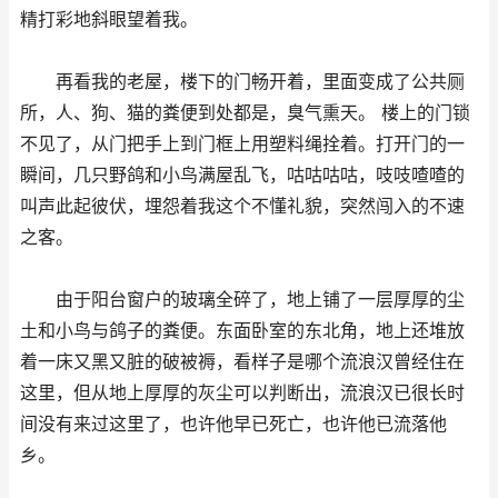
精打彩地斜眼望着我。
再看我的老屋，楼下的门畅开着，里面变成了公共厕
所，人、狗、猫的粪便到处都是，臭气熏天。 楼上的门锁
不见了，从门把手上到门框上用塑料绳拴着。打开门的一
瞬间，几只野鸽和小鸟满屋乱飞，咕咕咕咕，吱吱喳喳的
叫声此起彼伏，埋怨着我这个不懂礼貌，突然闯入的不速
之客。
由于阳台窗户的玻璃全碎了，地上铺了一层厚厚的尘
土和小鸟与鸽子的粪便。东面卧室的东北角，地上还堆放
着一床又黑又脏的破被褥，看样子是哪个流浪汉曾经住在
这里，但从地上厚厚的灰尘可以判断出，流浪汉已很长时
间没有来过这里了，也许他早已死亡，也许他已流落他
乡。