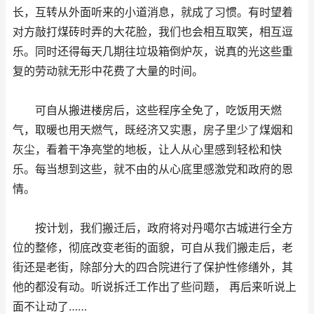
长，互转从外面听来的小道消息，就成了习惯。有时望着
对方敲打煤砖时弄的大花脸，我们也会相互取笑，相互逗
乐。同时还得每天几期往垃圾箱倒炉灰，说真的光这些重
复的劳动就无形中花费了大量的时间。
可自从搬进楼房后，这些程序全免了，吃饭用天燃
气，取暖也用天燃气，既经济又实惠，房子里少了煤烟和
灰尘，看着干净亮堂的地板，让人从心里感到轻松和快
乐。每当想到这些，就不由的从心底里感激党和政府的恩
情。
按计划，我们搬迁后，政府将对丹噶尔古城进行全方
位的整修，彻底改变老街的面貌，可自从我们搬走后，老
街还是老街，除部分大的四合院进行了保护性修缮外，其
他的都没有动。听说拆迁工作出了些问题， 再后来听说上
面不让动了……