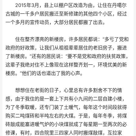
2015年3月，县上以棚户区改造为由，让住在丹噶尔
古城的一千多户居民搬迁至新修建的其他四个小区，经过
一个多月的宣传动员，大部分居民都搬了出去。
住在整齐漂亮的新楼房，许多居民都说：“多亏了党和
政府的好政策，让我们从祖祖辈辈居住的老旧房子，搬进
了新楼房。”还有的居民说：“要不是党和政府的扶贫政策，
这辈子我绝对住不上像现在这样整齐划一，环境优美的新
楼房。”他们的话也道出了我的心声。
想想住在老街的日子，心里总有许多割舍不下的情
感，由于我住的是一套上下共有小九间的二层自建小楼，
为了冬季取暖，还专门装了土暖气，每年这个时间段就得
购买二吨煤砖和半吨左右的大煤。于是，每年冬季，将煤
砖敲成能塞进暖气炉的小块煤就成了每星期一至两次的必
修课，有时，四合院里三四家人同时搬煤敲煤，互拉家