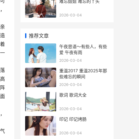
可
难忘妞妞 难忘的丫头
，
2026-03-04
亲
造
推荐文章
着
午夜思语～有些人，有些
爱 午夜有雨
一
2026-03-04
落
重温2017 重温2025年那
些难忘的瞬间
高
2026-03-04
阵
歌词 歌词大全
面
2026-03-04
，
印记 印记烤肠
气
2026-03-04