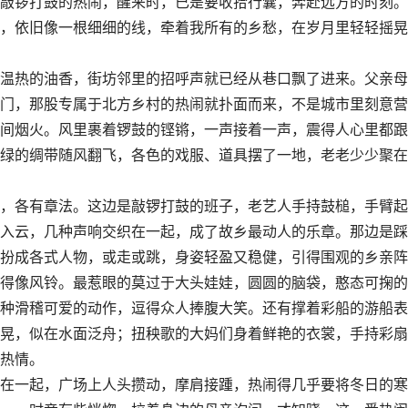
敲锣打鼓的热闹，醒来时，已是要收拾行囊，奔赴远方的时刻。
，依旧像一根细细的线，牵着我所有的乡愁，在岁月里轻轻摇晃
热的油香，街坊邻里的招呼声就已经从巷口飘了进来。父亲母
门，那股专属于北方乡村的热闹就扑面而来，不是城市里刻意营
间烟火。风里裹着锣鼓的铿锵，一声接着一声，震得人心里都跟
绿的绸带随风翻飞，各色的戏服、道具摆了一地，老老少少聚在
各有章法。这边是敲锣打鼓的班子，老艺人手持鼓槌，手臂起
入云，几种声响交织在一起，成了故乡最动人的乐章。那边是踩
扮成各式人物，或走或跳，身姿轻盈又稳健，引得围观的乡亲阵
得像风铃。最惹眼的莫过于大头娃娃，圆圆的脑袋，憨态可掬的
种滑稽可爱的动作，逗得众人捧腹大笑。还有撑着彩船的游船表
晃，似在水面泛舟；扭秧歌的大妈们身着鲜艳的衣裳，手持彩扇
热情。
一起，广场上人头攒动，摩肩接踵，热闹得几乎要将冬日的寒