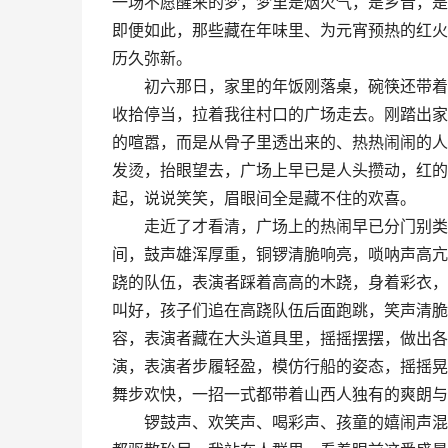
一场不愿醒来的梦，梦里是烟火气，是乡音，是
即便如此，那些藏在年味里、为元宵预热的红火
历久弥新。
初六那日，家里的年饭刚落桌，碗筷还带着温
收拾停当，拉着我往村口的广场走去。刚踏出家
的喧嚣，而是从骨子里透出来的、热热闹闹的人
发烫，抬眼望去，广场上早已是人头攒动，红的
起，说说笑笑，眉眼间全是藏不住的欢喜。
走近了才看清，广场上的热闹早已分门别类，
间，鼓声雄浑厚重，铜锣清脆响亮，唢呐声高亢
跷的队伍，表演者踩着高高的木跷，身着彩衣，
叫好，孩子们追在高跷队伍后面跑跳，笑声清脆
容，表演者藏在大头道具里，摇摇摆摆，做出各
演，表演者步履轻盈，模仿行船的姿态，摇摇晃
舞步欢快，一招一式都带着山西人独有的爽朗与
锣鼓声、欢笑声、喝彩声、孩童的嬉闹声混在