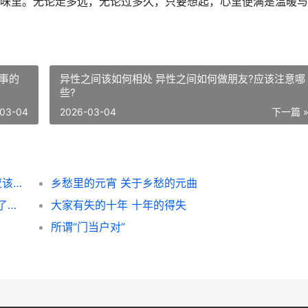
味里。无论走多远，无论过多久，只要想起，心里便满是温暖与
事的
异性之间该如何相处 异性之间如何做朋友?应该注意哪
些?
03-04
2026-03-04
下一篇 
异性之间该如何相处 异性之间如何做朋友?应该注意哪些?
乡愁里的元宵 关于乡愁的元曲
不是你做了坏事，只是你从来不听 不是你做了坏事的说说
大家有失的十年 十年的得失
所谓“门当户对”