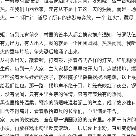
，一时竟有些恍惚，拉着身边的母亲询问，才知晓，这一番热闹
热。在我们山西老家，元宵从不是十五这一天的独属，而是一场
。一个“闹”字，道尽了所有的热烈与奔放，一个“红火”，藏尽
，每到元宵前夕，村里的管事人都会挨家挨户通知，张罗队伍
有力出力，有人出人，图的就是一个团团圆圆、热热闹闹。我听
火的童年片段，争先恐后地涌了出来。
村头出发，敲着锣，打着鼓，提着各式各样的灯笼，红纸糊的
生辉。每到一户人家，主人家都会早早敞开大门，点燃鞭炮，爆
这些扮着大头娃娃的孩子，就在院子里摇摇摆摆地跑跳，送上最
给我们红包。那一路，鞭炮声不绝于耳，灯笼光映红了夜空，锣
，没有隔阂，只有乡里乡亲的温情，只有年节独有的热闹。
夜里格外温柔，鞭炮的硝烟味混着泥土的气息，成了故乡独有
旧舍不得离开，看着收拾道具的长辈们，心里满是不舍。
，元宵的仪式感，全在那一锅圆滚滚的元宵里。不同于南方的
小块，再放在糯米粉里反复滚动，一层层裹上米粉，直到变得圆