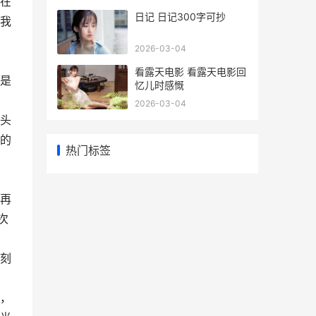
在
日记 日记300字可抄
我
2026-03-04
看露天电影 看露天电影回
是
忆儿时感慨
2026-03-04
头
的
热门标签
再
次
刻
，