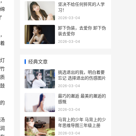
，
坚决不给任何猝死的人学
绵
习！
了
2026-03-04
卸下伪装，去爱你 卸下伪
装去爱你
，
2026-03-04
着
灯
经典文章
竹
挑选退出的我，明白着要
质
忘记 选择退出的伤感图片
鼓
2026-03-04
最巧的邂逅 最美的邂逅的
感慨
的
2026-03-04
汤
马背上的少年 马背上的少
年思维导图三年级上册
润
2026-03-04