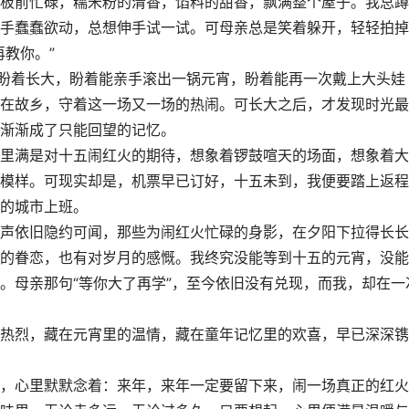
板前忙碌，糯米粉的清香，馅料的甜香，飘满整个屋子。我总蹲
手蠢蠢欲动，总想伸手试一试。可母亲总是笑着躲开，轻轻拍掉
教你。”
盼着长大，盼着能亲手滚出一锅元宵，盼着能再一次戴上大头娃
在故乡，守着这一场又一场的热闹。可长大之后，才发现时光最
渐渐成了只能回望的记忆。
满是对十五闹红火的期待，想象着锣鼓喧天的场面，想象着大
模样。可现实却是，机票早已订好，十五未到，我便要踏上返程
的城市上班。
依旧隐约可闻，那些为闹红火忙碌的身影，在夕阳下拉得长长
的眷恋，也有对岁月的感慨。我终究没能等到十五的元宵，没能
。母亲那句“等你大了再学”，至今依旧没有兑现，而我，却在一
烈，藏在元宵里的温情，藏在童年记忆里的欢喜，早已深深镌
心里默默念着：来年，来年一定要留下来，闹一场真正的红火