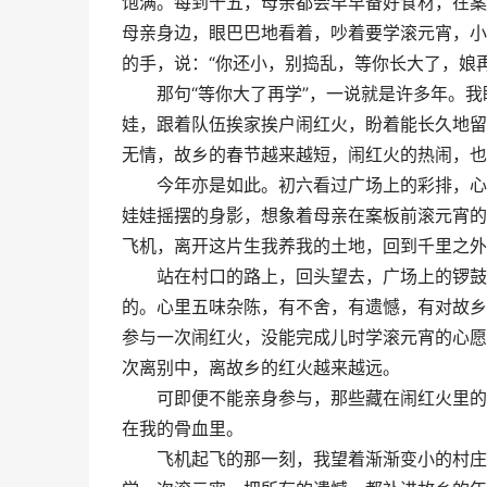
饱满。每到十五，母亲都会早早备好食材，在案
母亲身边，眼巴巴地看着，吵着要学滚元宵，小
的手，说：“你还小，别捣乱，等你长大了，娘再
那句“等你大了再学”，一说就是许多年。我
娃，跟着队伍挨家挨户闹红火，盼着能长久地留
无情，故乡的春节越来越短，闹红火的热闹，也
今年亦是如此。初六看过广场上的彩排，心里
娃娃摇摆的身影，想象着母亲在案板前滚元宵的
飞机，离开这片生我养我的土地，回到千里之外
站在村口的路上，回头望去，广场上的锣鼓声
的。心里五味杂陈，有不舍，有遗憾，有对故乡
参与一次闹红火，没能完成儿时学滚元宵的心愿
次离别中，离故乡的红火越来越远。
可即便不能亲身参与，那些藏在闹红火里的热
在我的骨血里。
飞机起飞的那一刻，我望着渐渐变小的村庄，