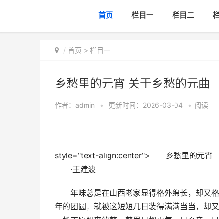
首页
栏目一
栏目二
首页
>
栏目一
乡愁里的元宵 关于乡愁的元曲
作者：
admin
•
更新时间：2026-03-04
•
阅读
style="text-align:center"> 乡愁里的元宵
·王建波
年味总是在山西老家显得格外绵长，却又格外
年的团圆，就被这短短几日装得满满当当，却又