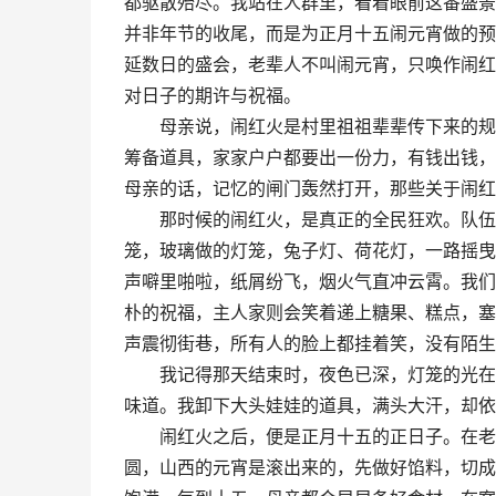
都驱散殆尽。我站在人群里，看着眼前这番盛景
并非年节的收尾，而是为正月十五闹元宵做的预
延数日的盛会，老辈人不叫闹元宵，只唤作闹红火
对日子的期许与祝福。
母亲说，闹红火是村里祖祖辈辈传下来的规矩
筹备道具，家家户户都要出一份力，有钱出钱，
母亲的话，记忆的闸门轰然打开，那些关于闹红
那时候的闹红火，是真正的全民狂欢。队伍从
笼，玻璃做的灯笼，兔子灯、荷花灯，一路摇曳
声噼里啪啦，纸屑纷飞，烟火气直冲云霄。我们
朴的祝福，主人家则会笑着递上糖果、糕点，塞
声震彻街巷，所有人的脸上都挂着笑，没有陌生
我记得那天结束时，夜色已深，灯笼的光在黑
味道。我卸下大头娃娃的道具，满头大汗，却依
闹红火之后，便是正月十五的正日子。在老家
圆，山西的元宵是滚出来的，先做好馅料，切成