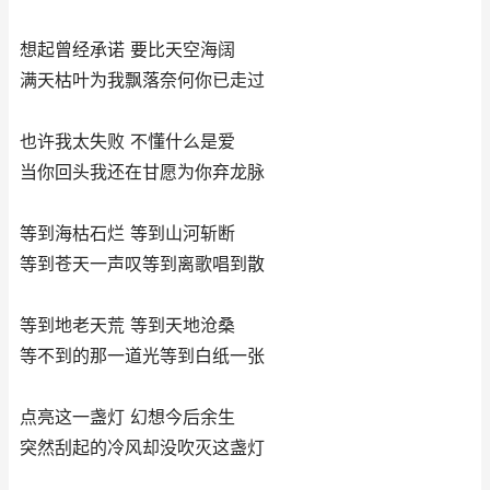
想起曾经承诺 要比天空海阔
满天枯叶为我飘落奈何你已走过
也许我太失败 不懂什么是爱
当你回头我还在甘愿为你弃龙脉
等到海枯石烂 等到山河斩断
等到苍天一声叹等到离歌唱到散
等到地老天荒 等到天地沧桑
等不到的那一道光等到白纸一张
点亮这一盏灯 幻想今后余生
突然刮起的冷风却没吹灭这盏灯