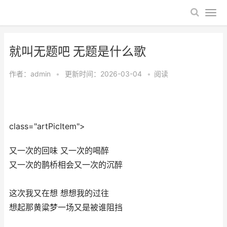
就叫无题吧 无题是什么歌
作者：
admin
•
更新时间：2026-03-04
•
阅读
class="artPicItem">
又一次的回味 又一次的喝醉
又一次的鹊桥相会又一次的沉醉
​这次我又在想 想想我的过往
想起那黄粱梦一场又是被谁阻挡