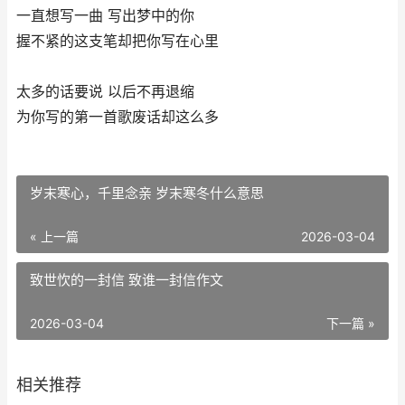
一直想写一曲 写出梦中的你
握不紧的这支笔却把你写在心里
太多的话要说 以后不再退缩
为你写的第一首歌废话却这么多
岁末寒心，千里念亲 岁末寒冬什么意思
« 上一篇
2026-03-04
致世忺的一封信 致谁一封信作文
2026-03-04
下一篇 »
相关推荐