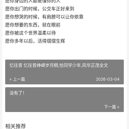
愿你身边的人都是懂你的人
愿你出门的时候，公交车正好来到
愿你想哭的时候，有肩膀可以让你依靠
愿你想要的东西，就在眼前
愿你被这个世界温柔以待
愿你多年以后，活得熠熠生辉
忆往昔 忆往昔峥嵘岁月稠,恰同学少年,风华正茂全文
« 上一篇
2026-03-04
没有了！
下一篇 »
相关推荐