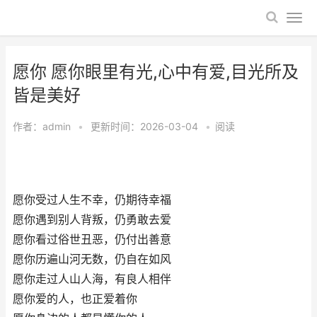
愿你 愿你眼里有光,心中有爱,目光所及
皆是美好
作者：
admin
•
更新时间：2026-03-04
•
阅读
愿你受过人生不幸，仍期待幸福
愿你遇到别人背叛，仍勇敢去爱
愿你看过俗世丑恶，仍付出善意
愿你历遍山河无数，仍自在如风
愿你走过人山人海，有良人相伴
愿你爱的人，也正爱着你