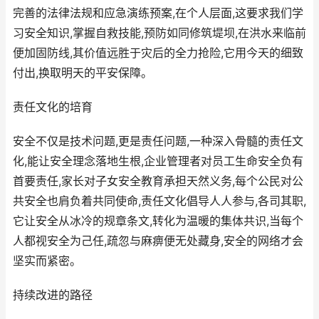
完善的法律法规和应急演练预案,在个人层面,这要求我们学
习安全知识,掌握自救技能,预防如同修筑堤坝,在洪水来临前
便加固防线,其价值远胜于灾后的全力抢险,它用今天的细致
付出,换取明天的平安保障。
责任文化的培育
安全不仅是技术问题,更是责任问题,一种深入骨髓的责任文
化,能让安全理念落地生根,企业管理者对员工生命安全负有
首要责任,家长对子女安全教育承担天然义务,每个公民对公
共安全也肩负着共同使命,责任文化倡导人人参与,各司其职,
它让安全从冰冷的规章条文,转化为温暖的集体共识,当每个
人都视安全为己任,疏忽与麻痹便无处藏身,安全的网络才会
坚实而紧密。
持续改进的路径