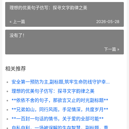
理想的优美句子仿写：探寻文字韵律之美
« 上一篇
2026-05-28
没有了！
下一篇 »
相关推荐
安全第一预防为主,副标题,筑牢生命防线守护幸福家园
理想的优美句子仿写：探寻文字韵律之美
**依依不舍的句子，那欲言又止的时光副标题**
**兄弟如山，同行风雨，手足情深，共度岁月**
**一百封一句话的情书，关于爱的全部可能**
自私自利，一场被误解的生存智慧，副标题，重新审视人性本能