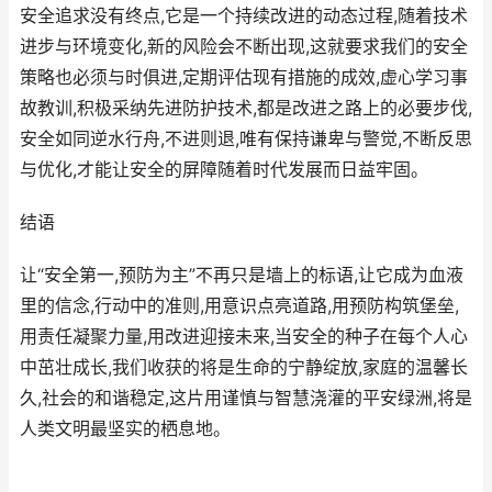
安全追求没有终点,它是一个持续改进的动态过程,随着技术
进步与环境变化,新的风险会不断出现,这就要求我们的安全
策略也必须与时俱进,定期评估现有措施的成效,虚心学习事
故教训,积极采纳先进防护技术,都是改进之路上的必要步伐,
安全如同逆水行舟,不进则退,唯有保持谦卑与警觉,不断反思
与优化,才能让安全的屏障随着时代发展而日益牢固。
结语
让“安全第一,预防为主”不再只是墙上的标语,让它成为血液
里的信念,行动中的准则,用意识点亮道路,用预防构筑堡垒,
用责任凝聚力量,用改进迎接未来,当安全的种子在每个人心
中茁壮成长,我们收获的将是生命的宁静绽放,家庭的温馨长
久,社会的和谐稳定,这片用谨慎与智慧浇灌的平安绿洲,将是
人类文明最坚实的栖息地。