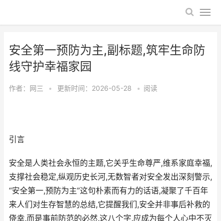
安全第一预防为主,副标题,筑牢生命防
线守护幸福家园
作者：
网三
•
更新时间：2026-05-28
•
阅读
引言
安全是人类社会永恒的主题,它关乎生命尊严,维系家庭幸福,
支撑社会稳定,纵观历史长河,无数智者对安全发出深刻警示,
“安全第一,预防为主”这句朴素而有力的话语,凝聚了千百年
来人们对生存智慧的总结,它提醒我们,安全并非事后补救的
侥幸,而是事前防范的必然,这八个字,应成为每个人心中不灭