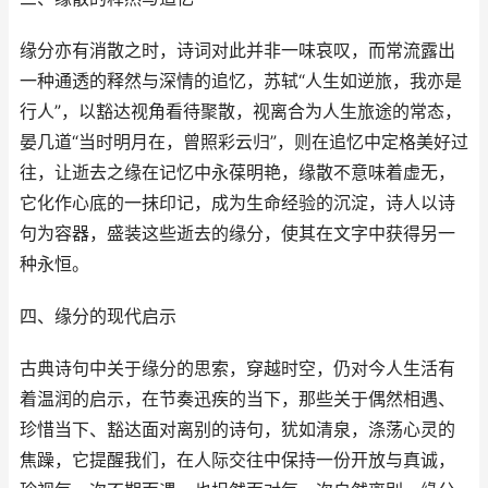
缘分亦有消散之时，诗词对此并非一味哀叹，而常流露出
一种通透的释然与深情的追忆，苏轼“人生如逆旅，我亦是
行人”，以豁达视角看待聚散，视离合为人生旅途的常态，
晏几道“当时明月在，曾照彩云归”，则在追忆中定格美好过
往，让逝去之缘在记忆中永葆明艳，缘散不意味着虚无，
它化作心底的一抹印记，成为生命经验的沉淀，诗人以诗
句为容器，盛装这些逝去的缘分，使其在文字中获得另一
种永恒。
四、缘分的现代启示
古典诗句中关于缘分的思索，穿越时空，仍对今人生活有
着温润的启示，在节奏迅疾的当下，那些关于偶然相遇、
珍惜当下、豁达面对离别的诗句，犹如清泉，涤荡心灵的
焦躁，它提醒我们，在人际交往中保持一份开放与真诚，