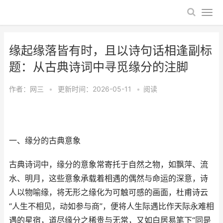
缘起缘落皆有时，且以诗句话相逢副标
题：从古典诗词中寻觅缘分的注脚
作者：
网三
•
更新时间：2026-05-11
•
阅读
一、缘分的古典意象
古典诗词中，缘分的意象常寄托于自然之物，如飘萍、流
水、明月，这些意象承载着相遇的偶然与命运的深意，诗
人以物喻缘，将无形之缘化为可触可感的画面，杜甫诗云
“人生不相见，动如参与商”，便将人生际遇比作天际永难相
遇的星宿，道尽缘分之稀贵与无常，又如白居易笔下“同是