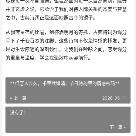
珍视每一次不期而遇，也坦然面对每一次自然离别，缘分
并非玄虚之说，它蕴含于我们对待人际关系的态度与智慧
之中，古典诗词正是这面映照古今的镜子。
从飘萍星宿的比喻，到杯酒明月的寄托，古典诗词为缘分
写下了千姿百态的注脚，这些诗句不仅是情感的抒发，更
是对生命际遇的深刻领悟，让我们在吟咏之间，感受缘分
的重量与温度，学会在聚散中从容前行。
**但愿人长久，千里共婵娟，节日诗韵里的情感密码**
« 上一篇
2026-05-11
没有了！
下一篇 »