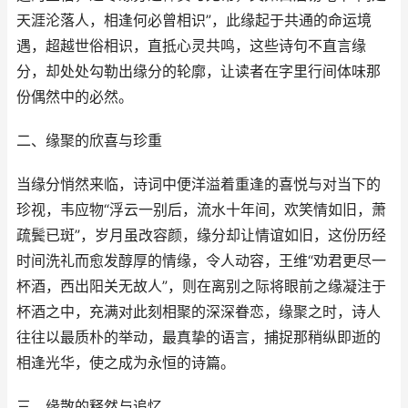
天涯沦落人，相逢何必曾相识”，此缘起于共通的命运境
遇，超越世俗相识，直抵心灵共鸣，这些诗句不直言缘
分，却处处勾勒出缘分的轮廓，让读者在字里行间体味那
份偶然中的必然。
二、缘聚的欣喜与珍重
当缘分悄然来临，诗词中便洋溢着重逢的喜悦与对当下的
珍视，韦应物“浮云一别后，流水十年间，欢笑情如旧，萧
疏鬓已斑”，岁月虽改容颜，缘分却让情谊如旧，这份历经
时间洗礼而愈发醇厚的情缘，令人动容，王维“劝君更尽一
杯酒，西出阳关无故人”，则在离别之际将眼前之缘凝注于
杯酒之中，充满对此刻相聚的深深眷恋，缘聚之时，诗人
往往以最质朴的举动，最真挚的语言，捕捉那稍纵即逝的
相逢光华，使之成为永恒的诗篇。
三、缘散的释然与追忆