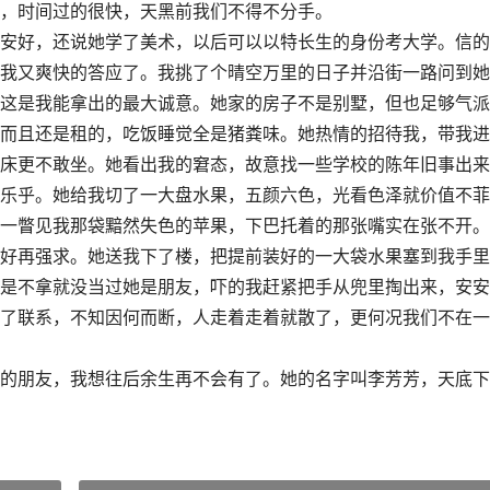
，时间过的很快，天黑前我们不得不分手。
好，还说她学了美术，以后可以以特长生的身份考大学。信的
我又爽快的答应了。我挑了个晴空万里的日子并沿街一路问到她
这是我能拿出的最大诚意。她家的房子不是别墅，但也足够气派
而且还是租的，吃饭睡觉全是猪粪味。她热情的招待我，带我进
床更不敢坐。她看出我的窘态，故意找一些学校的陈年旧事出来
乐乎。她给我切了一大盘水果，五颜六色，光看色泽就价值不菲
一瞥见我那袋黯然失色的苹果，下巴托着的那张嘴实在张不开。
好再强求。她送我下了楼，把提前装好的一大袋水果塞到我手里
是不拿就没当过她是朋友，吓的我赶紧把手从兜里掏出来，安安
了联系，不知因何而断，人走着走着就散了，更何况我们不在一
朋友，我想往后余生再不会有了。她的名字叫李芳芳，天底下