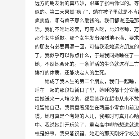
远方的朋友漏的真巧妙，跟塞了张画像似的。等
似的。第二天果然“疯了”，蜷在被子里就是不
疯卖傻，哪有疯子那么爱钱的。我们都说还是那
话。我们不吃她这套，可有人吃，比如老师，万
那个女生道歉。那个女生发出强烈地不满，要求
的朋友有必要再漏一回，可惜我没她远方朋友的
了，我似乎可以做点什么，于是我同她睡在了一
她，不然她会死的。一条鲜活的生命就这样三言
挨打的体质，还能决定人的生死。
她成了我人生的第二个朋友，我们一起睡，一
睡在一起的那段短暂日子里，她睡的都十分安稳
给她送来一大堆吃的，都是些我在超市从来不敢
堆留她自己，我俩盘着腿坐在两座小零食山前边
嘴。她可真是个有趣的人儿，我那时可真开心呐
中。我说她别开玩笑了，重点高中哪能想进就进
校是好事，我只能祝福。她走的那天刚好学校放