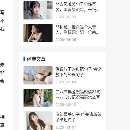
**古风唯美句子个性签
名，墨香染流年，一纸心
写
事付云烟，副标题，浅析
2026-05-07
不
古典意境中的自我表达**
**标题：他真是个大善
我
人，副标题：记一位慈善
家的日常**
2026-05-05
经典文章
未
佛说放下的典范句子 佛说
非
放下的经典句子
会
2026-03-04
三八节典范祝福短信81句
三八节典范祝福语怎么写
2026-03-16
清新最美句子 唯美清新句
接
子简短句子
真
2026-03-04