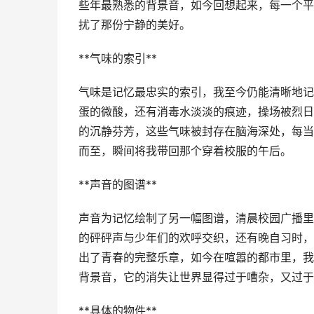
些年最熟悉的背景音，如今回想起来，每一个平
扰了那份宁静的美好。
**气味的索引**
气味是记忆最忠实的索引，我至今仍能清晰地记
蛋的微酸，还有消毒水淡淡的痕迹，操场被烈日
的沉静芬芳，这些气味被封存在脑海深处，每当
而至，瞬间将我带回那个穿着校服的午后。
**声音的图谱**
声音为记忆绘制了另一幅图谱，清晨校园广播里
的砰砰声与少年们的欢呼交织，还有晚自习时，
出了青春的完整乐章，如今在喧嚣的都市里，我
背景音，它的消失让世界显得过于嘈杂，又过于
**具体的物件**