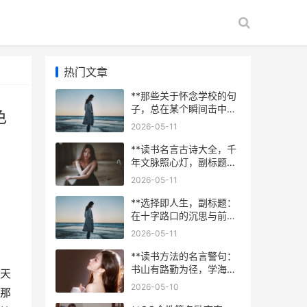
热门文章
**那些关于怀念学校的句
子，总在某个瞬间击中我
色
心，——致我们永不褪色
2026-05-11
的青春时光**
**读书名言古诗大全，千
年文脉照心灯，副标题，
墨香里的智慧长河**
2026-05-11
**选择即人生，副标题：
在十字路口的沉思与前行
**
2026-05-11
**读书方法的名言警句：
书山有路勤为径，学海无
天
涯苦作舟——论高效阅读
2026-05-10
那
的智慧**