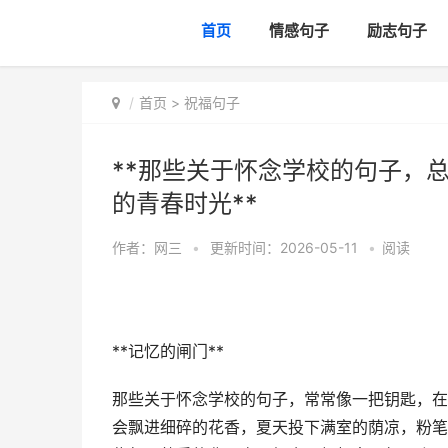
首页
情感句子
励志句子
首页
>
祝福句子
**那些关于怀念学校的句子，
的青春时光**
作者：
网三
•
更新时间：2026-05-11
•
阅读
**记忆的闸门**
那些关于怀念学校的句子，常常像一把钥匙，在
会飘进细碎的花香，夏天投下满室的荫凉，粉笔