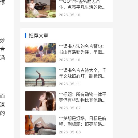
**QQ个性签名励志奋
惊
斗，点亮平凡生活的微光
**
2026-05-10
推荐文章
炒
**读书方法的名言警句：
合
书山有路勤为径，学海无
涌
涯苦作舟——论高效阅读
2026-05-10
的智慧**
**读书名言古诗大全，千
年文脉照心灯，副标题，
墨香里的智慧长河**
2026-05-11
**标题：所有动物一律平
面
等但有些动物比其他动物
凑
更平等，副标题：权力话
2026-05-07
语的异化与永恒轮回**
的
**梦想是灯塔，目标是航
程，副标题：照亮前路，
步步前行**
2026-05-06