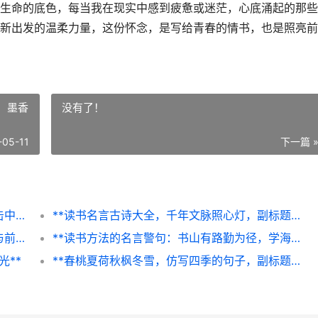
生命的底色，每当我在现实中感到疲惫或迷茫，心底涌起的那些
新出发的温柔力量，这份怀念，是写给青春的情书，也是照亮前
，墨香
没有了！
-05-11
下一篇 
**那些关于怀念学校的句子，总在某个瞬间击中我心，——致我们永不褪色的青春时光**
**读书名言古诗大全，千年文脉照心灯，副标题，墨香里的智慧长河**
**选择即人生，副标题：在十字路口的沉思与前行**
**读书方法的名言警句：书山有路勤为径，学海无涯苦作舟——论高效阅读的智慧**
光**
**春桃夏荷秋枫冬雪，仿写四季的句子，副标题：一场文字与自然的对话**