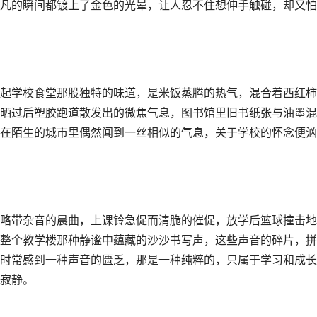
凡的瞬间都镀上了金色的光晕，让人忍不住想伸手触碰，却又怕
起学校食堂那股独特的味道，是米饭蒸腾的热气，混合着西红柿
晒过后塑胶跑道散发出的微焦气息，图书馆里旧书纸张与油墨混
在陌生的城市里偶然闻到一丝相似的气息，关于学校的怀念便汹
略带杂音的晨曲，上课铃急促而清脆的催促，放学后篮球撞击地
整个教学楼那种静谧中蕴藏的沙沙书写声，这些声音的碎片，拼
时常感到一种声音的匮乏，那是一种纯粹的，只属于学习和成长
寂静。