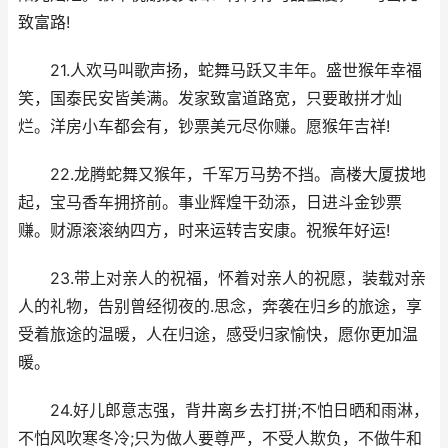
致富路!
21.人欢马叫歌声扬，蛇舞马跃又丰年。盛世猴年幸福
笑，国泰民安皆美满。发家致富道路宽，只要敢拼才灿
烂。洋房小车都会有，钞票美元尽你赚。愿猴年吉祥!
22.龙腾蛇舞又猴年，千军万马势不挡。高楼大厦拔地
起，宝马香车拥挤前。事业辉煌干劲添，日进斗金钞票
赚。财源滚滚纳四方，时来运转吉安康。祝猴年好运!
23.带上对亲人的祝福，怀着对亲人的祝愿，装载对亲
人的礼物，告别曾经彻夜的.思念，奔袭在归乡的旅途，享
受着旅途的温暖，人在归途，感受归家愉快，愿你更加温
暖。
24.好儿郎意志强，背井离乡去打拼;不怕日晒和雨淋，
不怕风吹寒冬冷;只为做人要尊严，不受人欺负，不做牛和