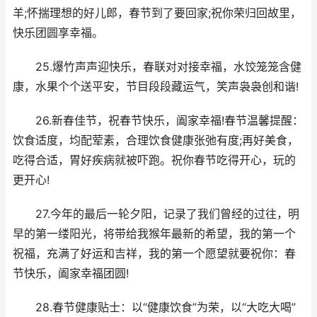
羊;怀揣理想的好儿郎，春节到了要回家;祝你荣归回故里，
快乐团圆享幸福。
25.爆竹声声迎快乐，春联对对接幸福，水饺笼笼含健
康，水果个个送平安，节目段段藏运气，笑声袅袅创和谐!
26.新春佳节，祝春节快乐，阖家幸福!春节温馨提醒：
饮食适度，均配荤素，合理饮食健康张弛有度;再好美食，
吃得合适，胃好疾病就被吓跑。祝你春节吃得开心，玩的
更开心!
27.今年的最后一轮夕阳，记录了我们曾经的过往，明
早的第一缕阳光，将带给我猴年最新的希望，我的第一个
祝福，充满了好运和吉祥，我的第一个愿望就要祝你：春
节快乐，阖家幸福团圆!
28.春节健康贴士：以“健康饮食”为荣，以“大吃大喝”