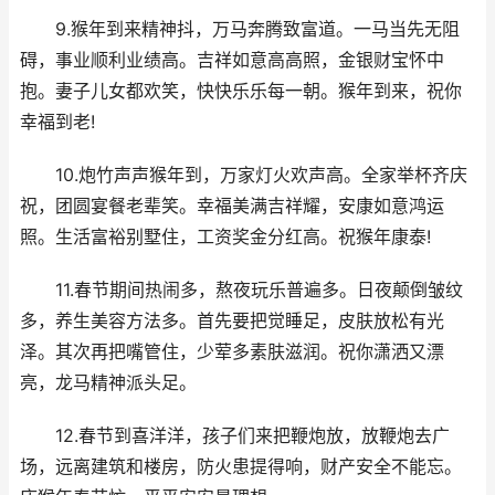
9.猴年到来精神抖，万马奔腾致富道。一马当先无阻
碍，事业顺利业绩高。吉祥如意高高照，金银财宝怀中
抱。妻子儿女都欢笑，快快乐乐每一朝。猴年到来，祝你
幸福到老!
10.炮竹声声猴年到，万家灯火欢声高。全家举杯齐庆
祝，团圆宴餐老辈笑。幸福美满吉祥耀，安康如意鸿运
照。生活富裕别墅住，工资奖金分红高。祝猴年康泰!
11.春节期间热闹多，熬夜玩乐普遍多。日夜颠倒皱纹
多，养生美容方法多。首先要把觉睡足，皮肤放松有光
泽。其次再把嘴管住，少荤多素肤滋润。祝你潇洒又漂
亮，龙马精神派头足。
12.春节到喜洋洋，孩子们来把鞭炮放，放鞭炮去广
场，远离建筑和楼房，防火患提得响，财产安全不能忘。