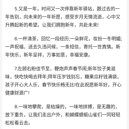
5.又是一年，时间又一次停靠新年驿站，跟过去的一
年告别，向未来的一年祈愿，感受岁月无情流逝，心中又
升腾起新的希望。让我们拥抱新年，共赴未来!
6.一杯清茶，回忆一段经历;一朵鲜花，妆扮一冬明媚;
一声祝福，送去久违问候，一条短信，寄托一世真情。新
年快乐，新年呈祥，万事如意，幸福安康。
7.左顾右盼佳节至，鞭炮声声春节闹;新年饺子美滋
味，快吃快喝去拜年;拜年压岁钱别忘，糖果瓜籽钱满袋，
孩子开心大人乐，春节快乐畅无比!在此祝愿新年好，开心
健康财源广!
8.一味地攀爬，是枯燥的，一味地拼搏，是无趣的，
放下重负，让我们走出户外，和蝴蝶蜻蜓山雀们一同轻轻
松松看云去。