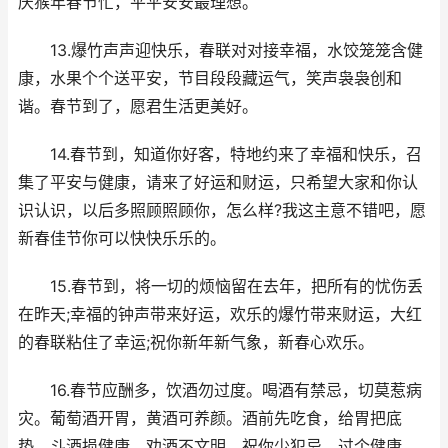
庆猴年春节忙，平平安安最理想。
13.爆竹声声迎快乐，春联对对接幸福，水饺笼笼含健
康，水果个个送平安，节目段段藏运气，笑声袅袅创和
谐。春节到了，愿君生活更美好。
14.春节到，知道你好客，特地约来了幸福和快乐，召
集了平安与健康，请来了好运和财运，只希望大家和你认
识认识，以后多照顾照顾你，怎么样?我这主意不错吧，愿
新春佳节你可以快快乐乐的。
15.春节到，将一切的烦恼留在去年，把所有的忧伤丢
在昨天;幸福的钟声带来好运，欢乐的爆竹带来财运，大红
的春联粘住了幸运;祝你新年新气象，新春心欢乐。
16.春节应酬多，饮酒勿过度。喝酒有禁忌，切莫惹病
灾。葡萄酒开胃，黄酒可养颜。酒前先吃食，给胃把底
垫。斗酒损健康，劝酒不文明。祝你少犯忌，过个健康