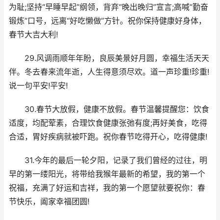
为耻;坚持“早睡早起”纲领，背弃“晚出晚归”宣言;高喊“勤奋
锻炼”口号，远离“好吃懒做”方针。祝你保持健康好身体，
春节大吉大利!
29.风调雨顺年年盼，良辰美景好月圆，幸福生活天天
伴。冬去春来流年逝，人生得意须尽欢。道一声珍重!珍重!
说一句平安!平安!
30.春节大放假，健康不放假。春节温馨提醒您：饮食
适度，均配荤素，合理饮食健康张弛有度;再好美食，吃得
合适，胃好疾病就被吓跑。祝你春节吃得开心，吃得健康!
31.今年的最后一轮夕阳，记录了我们曾经的过往，明
早的第一缕阳光，将带给我猴年最新的希望，我的第一个
祝福，充满了好运和吉祥，我的第一个愿望就要祝你：春
节快乐，阖家幸福团圆!