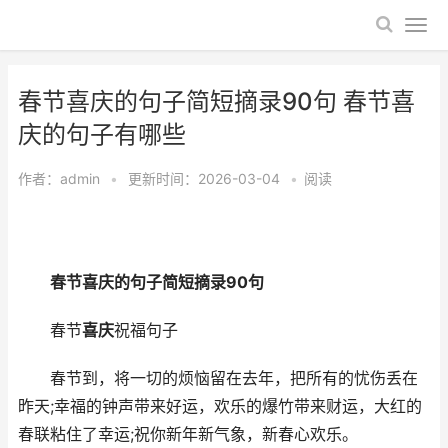
春节喜庆的句子简短摘录90句 春节喜
庆的句子有哪些
作者：
admin
•
更新时间：2026-03-04
•
阅读
春节喜庆的句子简短摘录90句
春节
喜庆
祝福句子
春节到，将一切的烦恼留在去年，把所有的忧伤丢在
昨天;幸福的钟声带来好运，欢乐的爆竹带来财运，大红的
春联粘住了幸运;祝你新年新气象，新春心欢乐。