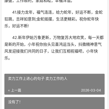
康健，工作顺利，家庭和睦，幸福洋溢。
41.接力龙年，福气连连，给力蛇年，好运不断，金蛇
狂跳，吉祥如意到;金蛇摇摆，生活更精彩。祝你蛇年快
乐，好运不断!
42.新年伊始万象更新，万物复苏大地欢笑，每一天都
是新的开始，小年祝你抬头见喜鸿运当头，抖擞精神意气
风发迎接我们共同的日子，让我们互相祝福吧，小年快
乐。
卖力工作上进心的句子 卖力工作的人
« 上一篇
2026-03-04
没有了！