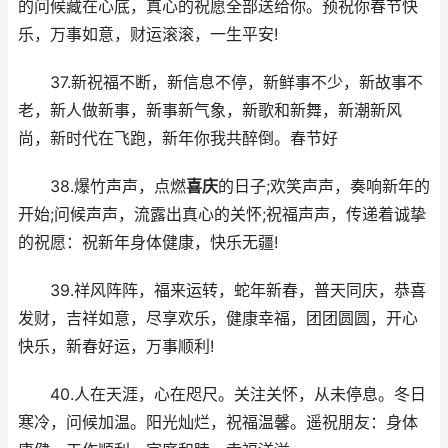
的问候藏在心底，真心的祝愿全部送给你。预祝你春节快
乐，万事如意，财运滚滚，一生平安!
37.新祝福不断，新信息不停，新鲜事不少，新故事不
老，新人做新事，新事新气象，新歌和新舞，新潮新风
尚，新时代在飞跑，新年你我共醉倒。春节好
38.爆竹声声，点燃
喜庆
的日子;欢笑声声，奏响新年的
开始;问候声声，流露出真心的关怀;祝福声声，传递着诚挚
的祝愿：祝新年身体健康，快乐无疆!
39.祥风阵阵，福来运转，蛇年新春，普天同庆，恭喜
发财，吉祥如意，尽享欢乐，健康幸福，团团圆圆，开心
快乐，新春好运，万事顺利!
40.人在天涯，心在咫尺。关注关怀，从未停息。冬日
寒冷，问候加温。阳光灿烂，祝福温馨。遥祝朋友：身体