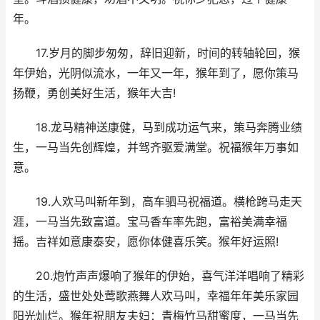
年。
17.岁月的脚步匆匆，辞旧迎新，时间的转轴轮回，猴
年伊始，光阴似流水，一年又一年，猴年到了，愿你策马
扬鞭，勇创美好生活，猴年大吉!
18.龙马精神送康健，马到成功运气来，策马奔腾业绩
生，一马当先创辉煌，并驾齐驱爱满堂。祝福猴年万事如
意。
19.人欢马叫新年到，高车驷马祝福道。横枪跨马走天
涯，一马当先致富道。宝马香车率先跑，富裕美满幸福
摇。吉祥如意康泰安，愿你体健喜乐笑。猴年好运照!
20.炮竹声声爆响了猴年的伊始，喜气洋洋唱响了精彩
的生活，盛世处处莺歌燕舞人欢马叫，幸福年年美乐家园
阳光灿烂。猴年祝朋友夫妇：青梅竹马甜蜜度，一马当先