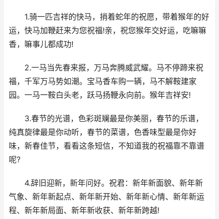
1.骑一匹吉祥的快马，捎着蛇年的祝愿，带着猴年的好
运，快马加鞭赶来为您祝福!亲，祝您猴年交好运，吃嘛嘛
香，嘛事儿都成功!
2.一马当先春来报，万马奔腾威武耀。马不停蹄来祝
福，千军万马势如潮。宝马香车购一辆，马不解鞍建家
园。一马一鞍白头老，跃马扬鞭永向前。猴年吉祥安!
3.春节的光谱，色彩斑斓最是你美丽，春节的乐谱，
纯真旋律最是你动听，春节的菜谱，色香味型最是你好
味，新春佳节，看看这条短信，不知道我的祝福靠不靠谱
呢?
4.辞旧迎新，新年问好。祝君：新年新面貌、新年新
气象、新年新起点、新年新开始、新年新心情、新年新运
程、新年新局面、新年新收获、新年新跨越!