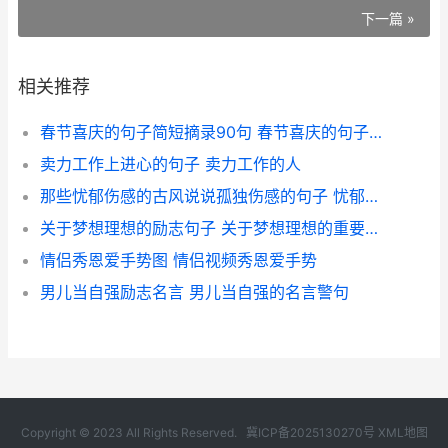
下一篇 »
相关推荐
春节喜庆的句子简短摘录90句 春节喜庆的句子有哪些
卖力工作上进心的句子 卖力工作的人
那些忧郁伤感的古风说说孤独伤感的句子 忧郁忧伤
关于梦想理想的励志句子 关于梦想理想的重要性五句名言
情侣秀恩爱手势图 情侣视频秀恩爱手势
男儿当自强励志名言 男儿当自强的名言警句
Copyright © 2023 All Rights Reserved.
冀ICP备2025130270号
XML地图