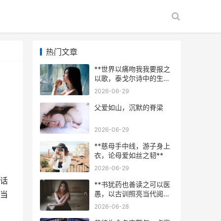
热门文章
**世界以痛吻我我要报之
以歌，泰戈尔诗中的生命
韧性**
2026-06-29
父爱如山，沉默的脊梁
2026-06-29
**慈母手中线，游子身上
衣，论母爱如丝之韧**
2026-06-29
话
**书犹药也善读之可以医
愚，以古训照亮当代阅读
当
之路**
2026-06-28