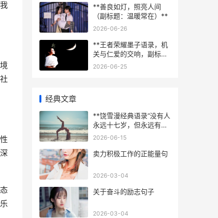
我
**善良如灯，照亮人间
（副标题：温暖常在）**
2026-06-26
**王者荣耀墨子语录，机
关与仁爱的交响，副标
题，一位古代智者在虚拟
境
2026-06-25
战场的回响**
社
经典文章
**饶雪漫经典语录“没有人
永远十七岁，但永远有人
十七岁”的青春回响，副标
2026-06-15
性
题为时光河畔的永恒涛声
深
**
​卖力积极工作的正能量句
2026-03-04
态
​关于奋斗的励志句子
乐
2026-03-04