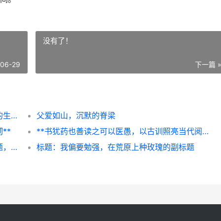
没有了！
-06-29
下一篇 
**世界以痛吻我我要报之以歌，泰戈尔诗中的生命韧性**
父爱如山，沉默的脊梁
**
**书犹药也善读之可以医愚，以古训照亮当代阅读之路**
善待生命名言警句，点亮人间慈悲路，副标题，从警句到践行的温暖旅程
标题：我偏要勉强，在荒原上种玫瑰的副标题