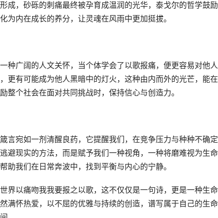
形成，砂砾的刺痛最终被孕育成温润的光华，泰戈尔的哲学鼓励
化为内在成长的养分，让灵魂在风雨中更加挺拔。
一种广阔的人文关怀，当个体学会了以歌报痛，便更容易对他人
，更有可能成为他人黑暗中的灯火，这种由内而外的光芒，能在
励整个社会在面对共同挑战时，保持信心与创造力。
箴言宛如一剂清醒良药，它提醒我们，在竞争压力与种种不确定
逃避现实的方法，而是赋予我们一种视角，一种将磨难视为生命
帮助我们在日常奔波中，找到平衡与内心的宁静。
世界以痛吻我我要报之以歌，这不仅仅是一句诗，更是一种生命
然满怀热爱，以不屈的优雅与持续的创造，谱写属于自己的生命
间。