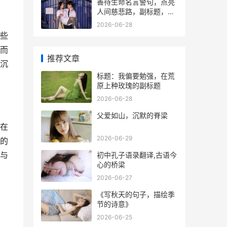
善待生命名言警句，点亮
人间慈悲路，副标题，从
警句到践行的温暖旅程
2026-06-28
些
而
推荐文章
沉
标题：我偏要勉强，在荒
原上种玫瑰的副标题
2026-06-28
父爱如山，沉默的脊梁
在
2026-06-29
的
与
初中孔子语录翻译,古语今
心的桥梁
2026-06-27
《写秋天的句子，描绘季
节的诗意》
2026-06-25