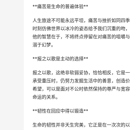
**痛苦是生命的普遍体验**
人生旅途不可能永远平坦，痛苦与挫折如同四季
时刻仿佛世界以冰冷的姿态给予我们沉重的吻，
他的智慧在于，不将终点停留在对痛苦的咀嚼与
溺于幻梦。
**报之以歌是主动的选择**
报之以歌，这绝非软弱妥协，恰恰相反，它是一
承受重压时，仍努力发掘生活中的善意，创造价
希望，可以是面对不公时依然保持的尊严与宽容
命运的关系。
**韧性在回应中得以锻造**
生命的韧性并非天生完美，它正是在一次次的以