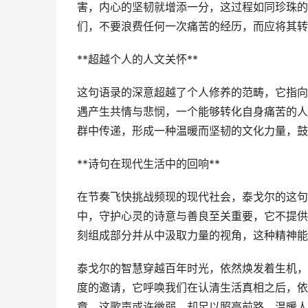
害，内心的坚韧就增添一分，这过程如同珍珠的
们，不要浪费任何一次痛苦的经历，而应将其转
**超越个人的人文关怀**
这句语录的深意超越了个人修养的范畴，它指向
遇产生共情与悲悯，一个能够转化自身痛苦的人
群中传递，形成一种温暖而坚韧的文化力量，鼓
**诗句在现代生活中的回响**
在节奏飞快挑战频现的现代社会，泰戈尔的这句
中，守护心灵的诗意与善良至关重要，它不提供
刻组成部分并从中汲取力量的视角，这种精神能
泰戈尔的智慧穿越百年时光，依然焕发着生机，
度的邀请，它呼唤我们在认清生活真相之后，依
章，这歌声或许微弱，却足以照亮前路，温暖人