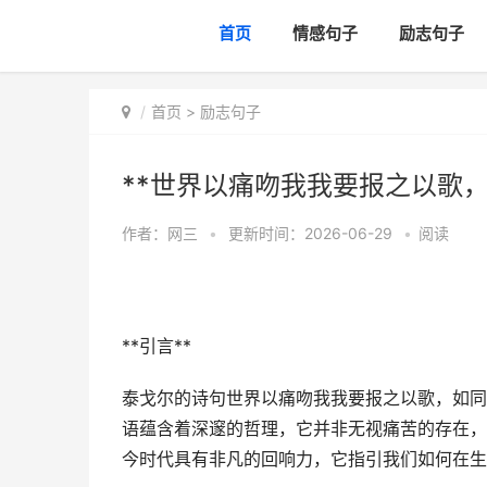
首页
情感句子
励志句子
首页
>
励志句子
**世界以痛吻我我要报之以歌，
作者：
网三
•
更新时间：2026-06-29
•
阅读
**引言**
泰戈尔的诗句世界以痛吻我我要报之以歌，如同
语蕴含着深邃的哲理，它并非无视痛苦的存在，
今时代具有非凡的回响力，它指引我们如何在生