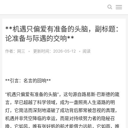
**机遇只偏爱有准备的头脑，副标题：
论准备与际遇的交响**
作者：
网三
•
更新时间：2026-05-12
•
阅读
**引言：名言的回响**
“机遇只偏爱有准备的头脑”，这句源自路易斯·巴斯德的箴
言，早已超越了科学领域，成为一盏照亮人生道路的明
灯，它简洁而深刻地道破了成功背后那常被忽视的真理，
机遇并非凭空降临的幸运，而是对持续努力者的隐秘召
唤，它如风，唯有张好帆的船才能借力远航，它如雨，唯