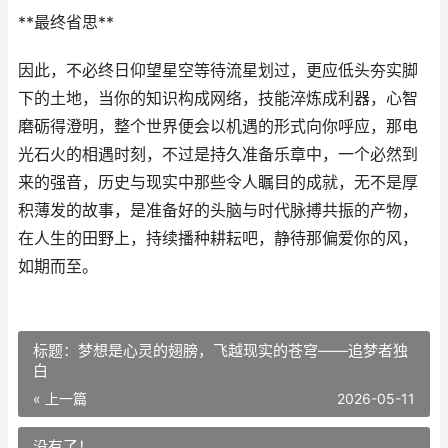
**最终省思**
因此，不必终日仰望星空等待流星划过，更应低头夯实脚
下的土地，当你的知识构成网络，技能淬炼成利器，心智
磨砺得澄明，整个世界便会以机遇的形式向你呼应，那电
光石火的相遇时刻，不过是持久准备乐章中，一个必然到
来的强音，历史与现实中那些令人瞩目的成就，无不是厚
积薄发的故事，是准备好的头脑与时代脉搏共振的产物，
在人生的田野上，持续播种耕耘吧，静待那偏爱你的风，
如期而至。
标题：梦想是心灵的翅膀，飞越现实的苍穹——追梦者独
白
« 上一篇
2026-05-11
没有了！