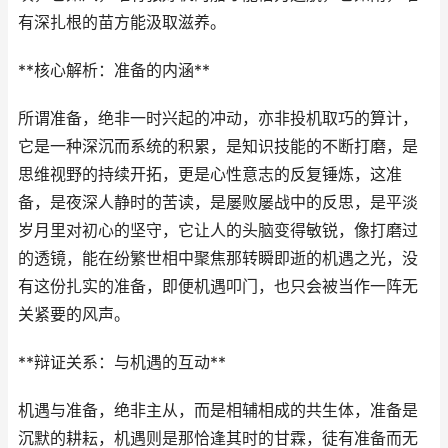
有深扎根的苗方能汲取滋养。
**核心解析：准备的内涵**
所谓准备，绝非一时兴起的冲动，亦非投机取巧的算计，
它是一种深沉而系统的积累，是知识技能的不断打磨，是
思维视野的持续开拓，更是心性意志的反复锤炼，这准
备，是夜深人静时的苦读，是屡败屡战中的反思，是平淡
岁月里对初心的坚守，它让人的头脑变得敏锐，像打磨过
的透镜，能在纷繁世相中聚焦那转瞬即逝的机遇之光，没
有这份扎实的准备，即便机遇叩门，也只会被当作一阵无
关紧要的风声。
**辩证关系：与机遇的互动**
机遇与准备，绝非主从，而是相辅相成的共生体，准备是
沉默的耕耘，机遇则是那恰逢其时的甘霖，徒有准备而无