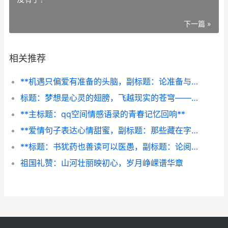
下一篇 »
相关推荐
**机遇只偏爱有准备的头脑，副标题：论准备与际遇的交响**
标题：梦想是心灵的翅膀，飞越现实的苍穹——追梦者独白
**主标题：qq空间情感语录的青春记忆回响**
**爱情句子表达心情甜蜜，副标题：那些藏在字句里的温柔时光**
**标题：书犹药也善读可以医愚，副标题：论阅读的疗愈与启迪力量**
祖国礼赞：山河壮丽映初心，岁月峥嵘谱华章