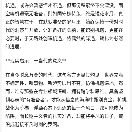
机遇，或许会暂感怀才不遇，但那份积累终不会湮没，而
空等机遇毫无准备，则如同守株待兔，终是镜花水月，真
正的智慧在于，在默默准备的岁月里，始终保持一份对时
代的洞察与开放，让准备好的头脑，能识别机遇，更能在
必要时，于无路处创造机遇，将偶然的际遇，转化为必然
的进展。
**现实启示：于当代的意义**
在当今瞬息万变的时代，这句名言更显其灼见，世界充满
不确定性，新事物、新趋势层出不穷，仿佛机遇遍地，然
而，唯有那些在专业领域深耕、拥有跨学科思维、具备坚
韧心志的“有准备者”，才能从信息的海洋中甄别真金，将挑
战化为阶梯，浮躁心态下追逐的每一个风口，都可能成为
陷阱，而长期主义者的扎实准备，却能将平凡的日子，编
织成迎接不凡时刻的罗网。