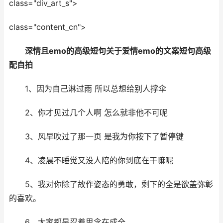
class="div_art_s">
class="content_cn">
深情且emo的高级短句关于爱情emo的文案短句高级
配自拍
1、因为自己淋过雨 所以总想给别人撑伞
2、你才见过几个人啊 怎么就非他不可呢
3、风早吹过了那一页 是我为你按下了暂停键
4、凌晨不睡觉又没人陪的你到底在干嘛呢
5、我对你除了故作姿态的勇敢，剩下的全是欲盖弥彰
的喜欢。
6、大家都是忍着思念在成全