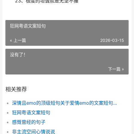
23、极度的坦诚就是无坚不摧
​狂网粤语文案短句
« 上一篇
2026-03-15
没有了！
下一篇 »
相关推荐
​深情且emo的顶级短句关于爱情emo的文案短句顶级配自拍
​狂网粤语文案短句
​感慨曾经的句子
​非主流空间心情说说