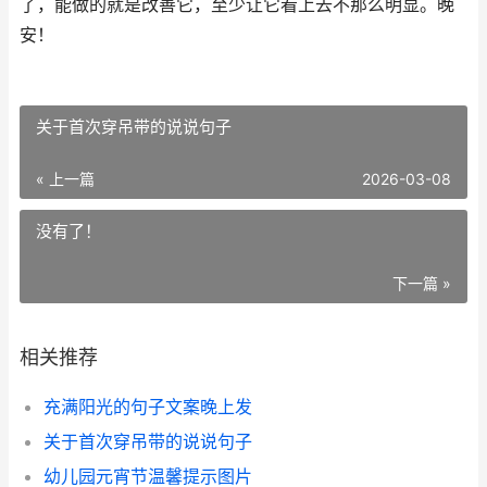
了，能做的就是改善它，至少让它看上去不那么明显。晚
安！
​关于首次穿吊带的说说句子
« 上一篇
2026-03-08
没有了！
下一篇 »
相关推荐
​充满阳光的句子文案晚上发
​关于首次穿吊带的说说句子
​幼儿园元宵节温馨提示图片