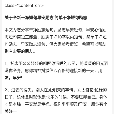
class="content_cn">
关于全新干净短句早安励志 简单干净短句励志
本文为您分享干净励志短句，励志早安短句，早安心语励
志短句简短正能量，励志干净10字以内短句，简单干净短
句励志，早安励志短句，供大家参考借鉴，希望可以帮助
到有需要的朋友。
1、托太阳公公轻轻的叩醒你沉睡的心灵，将暖暖的阳光洒
满你全身，愿你精神抖擞信心百倍的迎接新的一天，朋
友，早安!
2、过去的得失，别太在意;明天的事情，别太惦记;忙碌的
日子，该休息时就休息;快乐的时候，不要压抑自己。身体
才是本钱，平安就是幸福。祝你事事顺意!早安，愿你有个
美好一