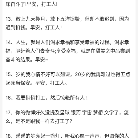
床奋斗了!早安，打工人!
13、敢上九天揽月，敢下五洋捉鳖，但却不敢迟到，因为
迟到扣钱。早安，打工人 !
14、人生，就是人们渴求幸福和享受幸福的过程。渴求幸
福，驱赶着人们去奋斗;享受幸福，就是在甜美之中品尝到
奋斗的结果。早安~
15、岁的我心情不好可以翘课，20岁的我再难过也得五点
起床当保安。早安，打工人。
16、我要悄悄打工，然后惊艳所有人 !
17、你的微博好久没提及星球.银河.宇宙.梦想.文学了，怎
么，是不是跟我一样去打工了?
18、遥遥的梦亮起一盏灯，听我心愿一声声，但愿你的人