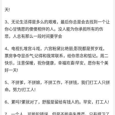
天!
3、无论生活得是多么的艰难，最后你总是会去找到一个让
你心甘情愿的傻傻相伴的人。没人能为你承担所有的伤
悲，人总有那么一段时间要学会
4、电视扎堆宫斗戏，六宫粉黛比艳丽;影院都是贺岁戏，
票房争夺显杀气;记得和我常联系，给你思念和惦记。周二
快乐，注意保暖，祝你健康，幸福欢喜!早安，愿你有个美
好一天!
5、不拼爹，不拼娘，不拼工作，不拼钱，我们打工人只拼
命。努力!打工人!
6、累吗?累就对了，舒服是留给有钱人的。早安，打工人!
7、一个人，可能犯错误，但是不能丧失尊严。只有捍卫了