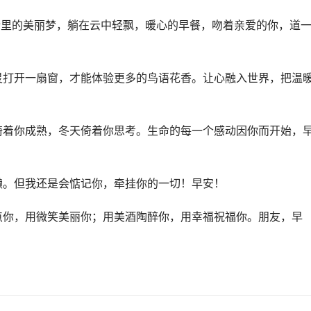
话里的美丽梦，躺在云中轻飘，暖心的早餐，吻着亲爱的你，道
灵打开一扇窗，才能体验更多的鸟语花香。让心融入世界，把温
倚着你成熟，冬天倚着你思考。生命的每一个感动因你而开始，
懒。但我还是会惦记你，牵挂你的一切！早安！
点你，用微笑美丽你；用美酒陶醉你，用幸福祝福你。朋友，早