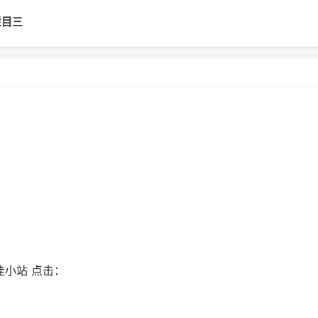
栏目三
佳小站
点击：