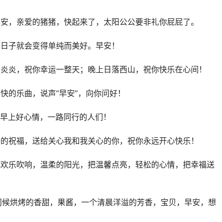
早安，亲爱的猪猪，快起来了，太阳公公要非礼你屁屁了。
，日子就会变得单纯而美好。早安！
日炎炎，祝你幸运一整天；晚上日落西山，祝你快乐在心间！
快的乐曲，说声“早安”，向你问好！
祝早上好心情，一路同行的人们！
好的祝福，送给关心我和我关心的你，祝你永远开心快乐！
把欢乐吹响，温柔的阳光，把温馨点亮，轻松的心情，把幸福送
问候烘烤的香甜，果酱，一个清晨洋溢的芳香，宝贝，早安，想