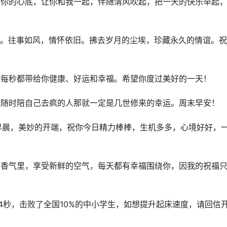
到你的心底，让你和我一起，伴随清风吹起，把一天的快乐举起
落。往事如风，情怀依旧。拂去岁月的尘埃，珍藏永久的情谊。
分每秒都带给你健康、好运和幸福。希望你度过美好的一天！
能随时陪自己去疯的人那就一定是几世修来的幸运。周末早安！
早晨，美妙的开端，祝你今日精力棒棒，生机多多，心境好好，
的香气里，享受新鲜的空气，每天都有幸福围绕你，因我的祝福
14秒，击败了全国10%的中小学生，如想提升起床速度，请回信