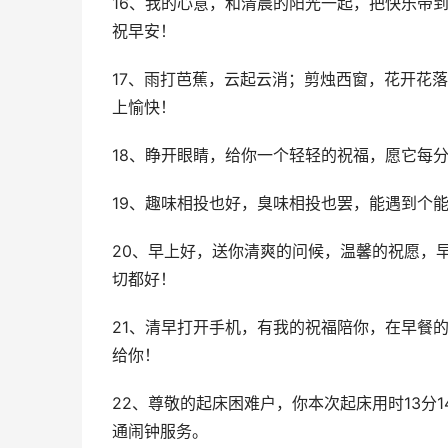
16、我的心意，和清晨的阳光一起，把快乐带
祝早安！
17、雨打芭蕉，云起云消；剪烛西窗，花开花
上愉快！
18、睁开眼睛，给你一个轻轻的祝福，愿它每
19、趣味相投也好，臭味相投也罢，能遇到个
20、早上好，送你清爽的问候，温馨的祝愿，
切都好！
21、清早打开手机，有我的祝福陪你，在早餐
给你！
22、尊敬的起床困难户，你本次起床用时13分
通闹钟服务。