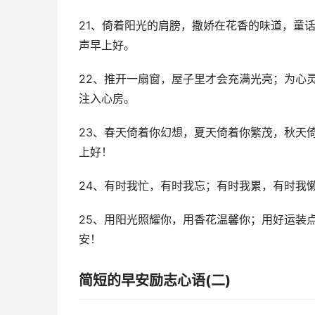
21、倚着阳光的肩膀，撒娇在花香的味道，童
声早上好。
22、推开一扇窗，屋子里才会充满光亮；为心
注入心房。
23、春天倚着你幻想，夏天倚着你繁茂，秋天
上好！
24、有时我忙，有时我忘；有时我累，有时我
25、用阳光照耀你，用香花温馨你；用好运装
安！
简短的早安励志心语(二)