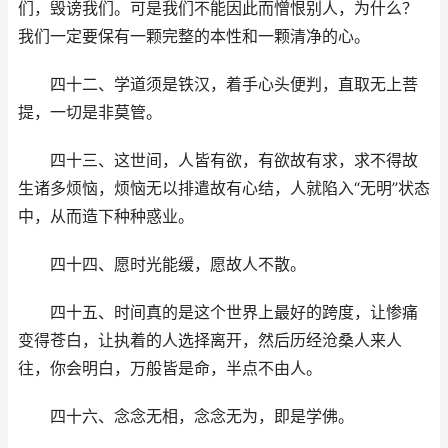
们，毁谤我们。可是我们不能因此而憎恨别人，为什么？
我们一定要保有一颗完整的本性和一颗清净的心。
四十二、学道须是铁汉，着手心头便判，直取无上菩
提，一切是非莫管。
四十三、这世间，人皆有欲，有欲故有求，求不得故
生诸多烦恼，烦恼无以排遣故有心结，人就陷入“无明”状态
中，从而造下种种惑业。
四十四、愿时光能缓，愿故人不散。
四十五、时间真的是这个世界上最好的跨度，让惨痛
变得苍白，让执着的人选择离开，然后历经沧桑人来人
往，你会明白，万般皆是命，半点不由人。
四十六、念念无相，念念无为，即是学佛。