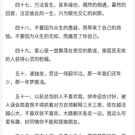
四十七、万法皆生，皆系缘份，偶然的相遇，暮然的
回首，注定彼此的一生，只为眼光交汇的刹那。
四十八、不要因为众生的愚疑，而带来了自己的烦
恼。不要因为众生的无知，而痛苦了你自己。
四十九、爱心是一首飘荡在夜空的歌谣，使孤苦无依
的人获得心灵的慰藉。
五十、谁独坐，赏这一场韶华过。那一年我们还年
少，那一年梦痕浅。
五十一、以前总怕别人不喜欢我，拼命迎合讨好，被
人误会简直恨不得抓着对方衣领解释三天三夜，现在越活
越心大，不喜欢就不喜欢，大路朝天各走一边，我这么可
爱有趣，好同情你不能和我做朋友。