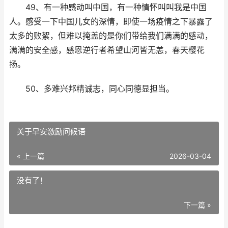
49、有一种感动叫中国，有一种情怀叫叫我是中国
人。感受一下中国儿女的深情，即使一场疫情之下暴露了
太多的败絮，但难以掩盖的是你们带给我们满满的感动，
满满的安全感，感恩逆行者希望山河皆无恙，春天樱花
扬。
50、多难兴邦精诚志，同心同德显担当。
​关于早安激励问候语
« 上一篇
2026-03-04
没有了！
下一篇 »